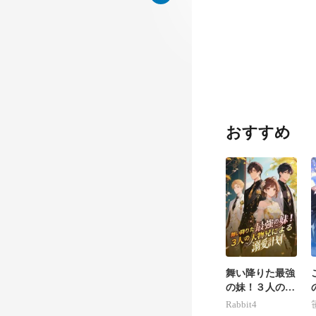
、ミ
おすすめ
でさえ、ド
舞い降りた最強
の妹！３人の大
物兄による溺愛
Rabbit4
計画