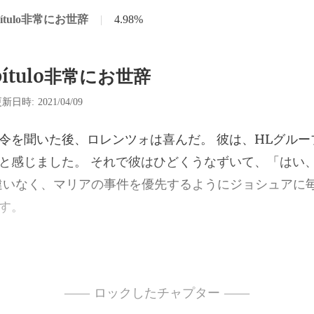
pítulo非常にお世辞
|
4.98%
pítulo非常にお世辞
新日時: 2021/04/09
と感じました。 それで彼はひどくうなずいて、「はい
荘の前に停
、「明日の朝、
—— ロックしたチャプター ——