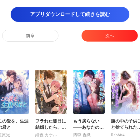
スター
アプリダウンロードして続きを読む
電子錠に置き、3階建ての別
前章
次へ
。 何度もここに来て
この愛を、生涯
フラれた翌日に
もう戻らない
腹の中の子供
の君と
結婚したら、億
――あなたの妻
と捨てられた
万長者の妻にな
には
で、世界最強
笹原光
緋色 カケル
四季 香織
Rabbit4
ってました
パパを召喚し