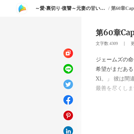
～愛·裏切り·復讐～元妻の甘い誘惑
/
第60章Ca
第60章Ca
|
文字数:4309
更
がまだある
Xi。」
は車から降りて