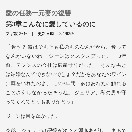
愛の任務ー元妻の復讐
第3章こんなに愛しているのに
文字数:2646
|
更新日時: 2021/02/20
0
チャージ
ンスの会社は破産寸前だった。 そんな男と
は結婚なんてできないでしょ？だからあなたのワイン
閲覧履歴
に薬をいれたのよ。
ログアウトします
検索
は目を
り、 まるで