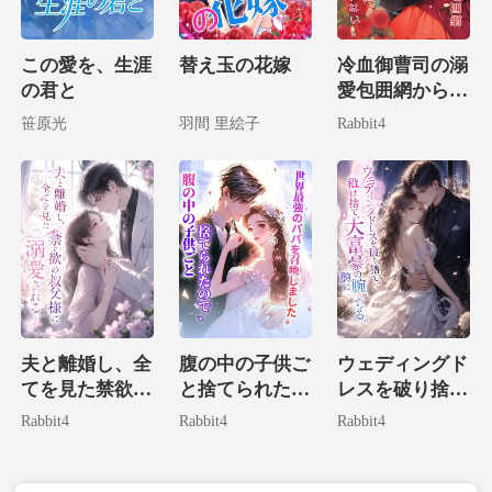
この愛を、生涯
替え玉の花嫁
冷血御曹司の溺
の君と
愛包囲網からは
絶対に逃げられ
笹原光
羽間 里絵子
Rabbit4
ない。
夫と離婚し、全
腹の中の子供ご
ウェディングド
てを見た禁欲の
と捨てられたの
レスを破り捨
叔父様に溺愛さ
で、世界最強の
て、私は大富豪
Rabbit4
Rabbit4
Rabbit4
れる！
パパを召喚しま
の腕に堕ちる。
した。