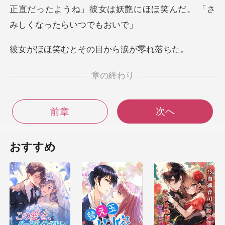
正直だったようね」彼
とその目から涙
章の終わり
次へ
前章
おすすめ