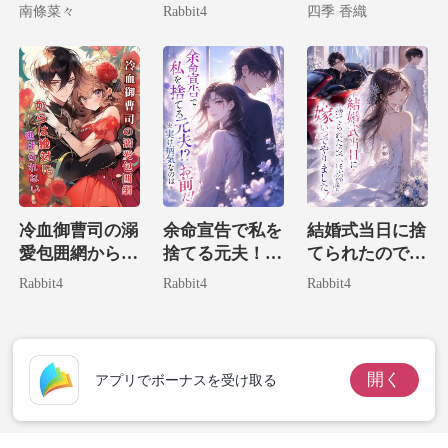
麗なる復讐
で、世界最強の
には
南條菜々
Rabbit4
四季 香織
パパを召喚しま
した。
冷血御曹司の溺
余命宣告で私を
結婚式当日に捨
愛包囲網からは
捨てる元夫！？
てられたので、
絶対に逃げられ
実は病気なのは
そいつの宿敵に
Rabbit4
Rabbit4
Rabbit4
ない。
お前だ！
嫁いでやりまし
た！
開く
アプリでボーナスを受け取る