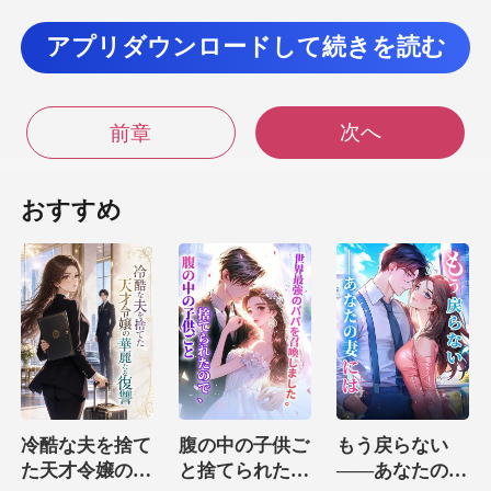
スターにしてあげ
アプリダウンロードして続きを読む
るからと騙して枕営
次へ
前章
言権などほとん
どなく、 妻のジェシ
おすすめ
仕事なんですけど...」タクシーの運転手は、ジュリ
みま
冷酷な夫を捨て
腹の中の子供ご
もう戻らない
た天才令嬢の華
と捨てられたの
――あなたの妻