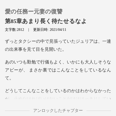
愛の任務ー元妻の復讐
第85章あまり長く待たせるなよ
文字数:2812
|
更新日時: 2021/04/11
0
っていたジュリアは、一連
チャージ
にも大人しそうな
閲覧履歴
アビーが、 まさ
ログアウトします
はわからなかった
が、止めなければ
検索
アンロックしたチャプター