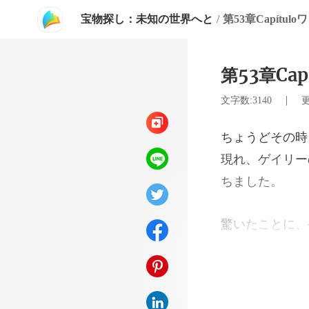
宝物探し：未知の世界へと
/
第53章Capítul
第53章Ca
|
文字数:3140
更
現れ、ゲイリー
し、彼よりも強
ン