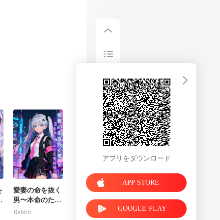
、彼らは自分
に他なりません
アプリをダウンロード
APP STORE
を
愛妻の命を抜く
？
男〜本命のため
GOOGLE PLAY
は
の生贄結婚〜
Rabbit