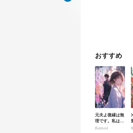
おすすめ
でした。 出席
元夫よ復縁は無
理です。私は国
家一の大富豪令
Rabbit4
R
嬢だ！