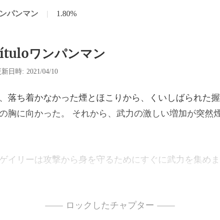
oワンパンマン
|
1.80%
pítuloワンパンマン
新日時: 2021/04/10
ばられた握
の胸に向かった。
すぐに武力を集めま
力
—— ロックしたチャプター ——