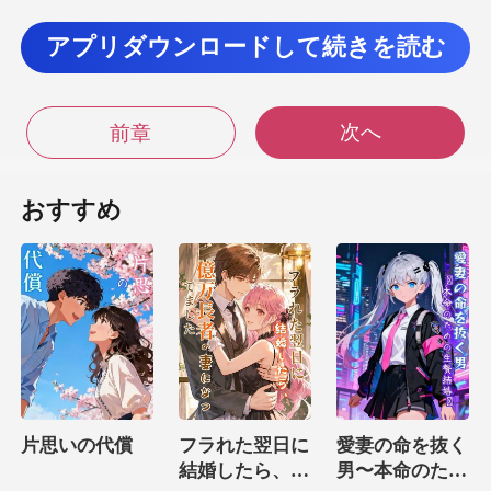
女性用のコートを着せ、襟
アプリダウンロードして続きを読む
、まるで非常に重要なこと
次へ
前章
はまるで神秘的な黒い宝
おすすめ
め、心に苦しみを覚え
た。
、無意識の
うちに彼女の心に入り込み、毒
片思いの代償
フラれた翌日に
愛妻の命を抜く
結婚したら、億
男〜本命のため
で、徐々に