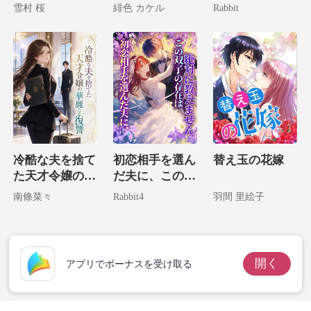
万長者の妻にな
の生贄結婚〜
雪村 桜
緋色 カケル
Rabbit
ってました
冷酷な夫を捨て
初恋相手を選ん
替え玉の花嫁
た天才令嬢の華
だ夫に、この双
麗なる復讐
子の存在は絶対
南條菜々
Rabbit4
羽間 里絵子
に教えません
開く
アプリでボーナスを受け取る