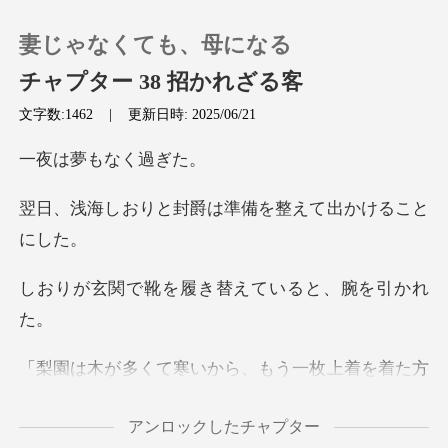
妻じゃなくても、母になる
チャプター 38 招かれざる客
文字数:1462
|
更新日時: 2025/06/21
0
夢もな
チャージ
封爵は準備を整えて
閲覧履歴
を履き替えている
ログアウトします
いから、もう一枚上着
検索
アンロックしたチャプター