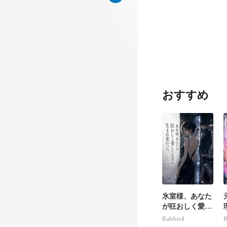
に従わないとい
おすすめ
氷室様、あなた
が狂おしく愛し
たお宝は生まれ
Rabbit4
R
変わった。