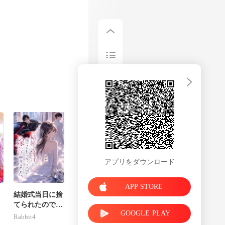
アプリをダウンロード
APP STORE
結婚式当日に捨
てられたので、
GOOGLE PLAY
そいつの宿敵に
Rabbit4
嫁いでやりまし