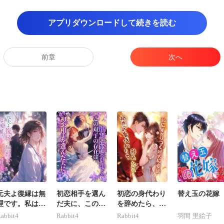
うなら、君が三か月の試用期間
アプリダウンロードして続きを読む
瞬間、星奈は言葉
前章
次へ
価も、最終的には部長の承認が
元夫よ復縁は無
初恋相手を選ん
初恋の身代わり
替え玉の花嫁
理です。私は国
だ夫に、この双
を辞めたら、私
家一の大富豪令
子の存在は絶対
にすがりつく狂
abbit4
Rabbit4
Rabbit4
羽間 里絵子
嬢だ！
に教えません
犬に変貌。