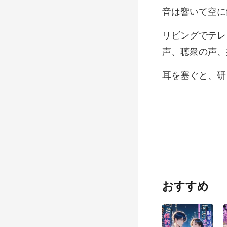
空に
声、聴衆の声、
おすすめ