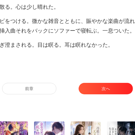
散る。心
賑やかな楽曲が流れ
挿
澄まされる。目は瞑
前章
次へ