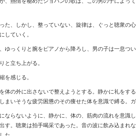
たショパンの歌は、この男の子に
ていない、旋律は、ぐっと聴衆の心
くりと腕をピアノから降
りと
静かに礼をする
しまいそうな
を意識し
出す。聴衆は拍手喝采で