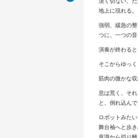
ゆっく
微かな収
と、倒れ込んで
舞台袖へと歩き