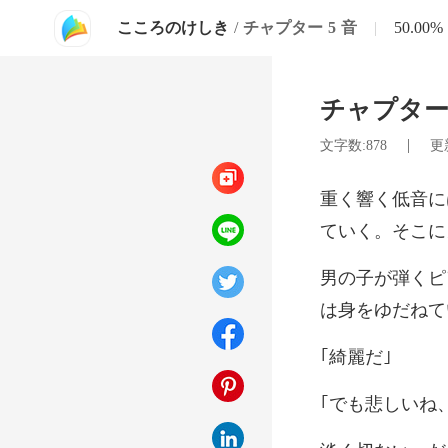
こころのけしき
/
チャプター 5 音
|
50.00%
チャプター 
|
文字数:878
更新
ていく。そ
綺麗
悲しいね