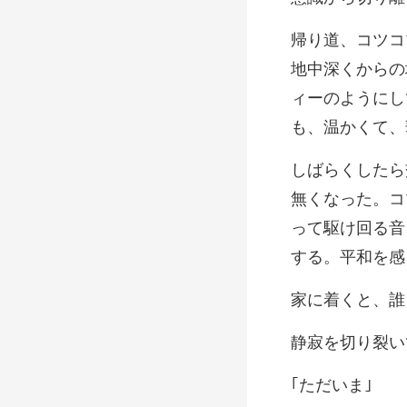
からの
ィーのようにし
なった。コ
って駆け回
り裂い
ただ