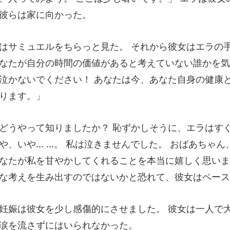
なたが自分の時間の価値があると考えていない誰かを気
泣
...。 私は泣きませんでした。 おばあちゃ
なたが私を甘やかしてくれることを
せました。 彼女は一人で