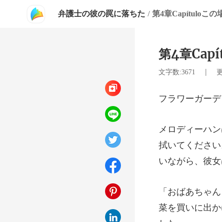
弁護士の彼の罠に落ちた
/
第4章Capítul
第4章Ca
|
文字数:3671
更
ーガー
拭いてください
菜を買いに出