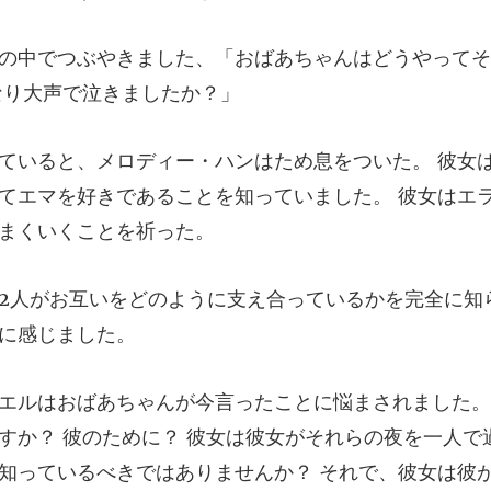
おばあちゃんはどうやってそ
女
てエマを好きであることを知ってい
うに支え合っているかを完全に知
すか？ 彼のために？ 彼女は彼女がそれらの夜を一人で
知っ