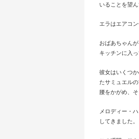
たサミュエルの
してきました。