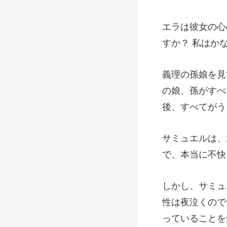
の娘、孫がすべ
ので
っていることを