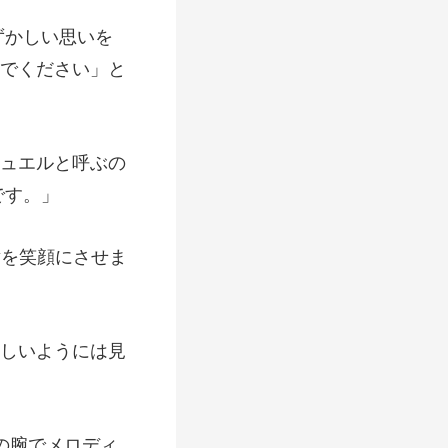
ずかしい思いを
ュエルと呼ぶの
の腕でメロ