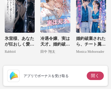
氷室様、あなた
冷遇令嬢、実は
婚約破棄された
が狂おしく愛し
天才。婚約破棄
ら、チート属性
たお宝は生まれ
した彼らにざま
全部盛りの私が
Rabbit4
田中 翔太
Monica Moboreader
変わった。
ぁ！
財界の神に捕獲
されました。
開く
アプリでボーナスを受け取る