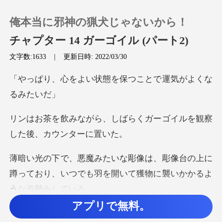
俺本当に邪神の猟犬じゃないから！
チャプター 14 ガーゴイル (パート2)
文字数:1633
|
更新日時: 2022/03/30
0
状態を保つことで運気
チャージ
しばらくガーゴイルを観察
閲覧履歴
像台の上に
ログアウトします
蹲っており、いつでも羽を開い
検索
アプリで無料。
イルはリンの書店の雰囲気