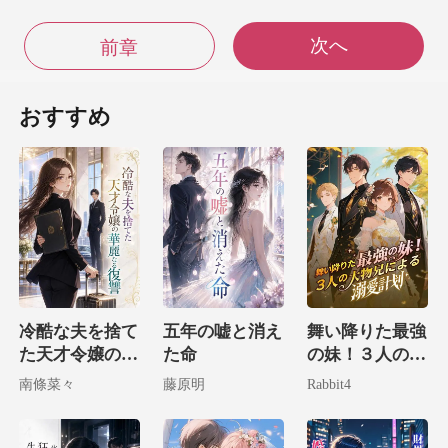
次へ
前章
光が輝くガーゴイルの目を
おすすめ
忍び込んだで
昼でもこの像は驚く
に迫
にはちょ
冷酷な夫を捨て
五年の嘘と消え
舞い降りた最強
た天才令嬢の華
た命
の妹！３人の大
ーを片付けようと
麗なる復讐
物兄による溺愛
南條菜々
藤原明
Rabbit4
ティーカップを持
計画