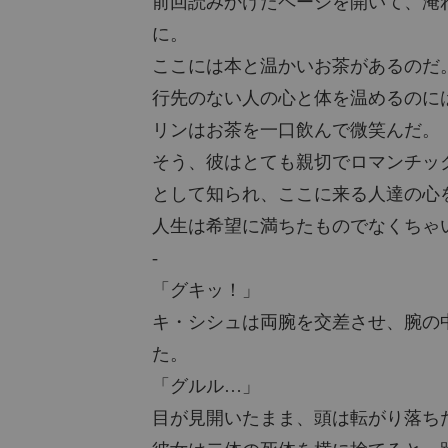
前回読みかけたページを開いて、淹
に。
ここには本と温かいお茶があるのだ
行先のない人の心と体を温めるのに
リンはお茶を一口飲んで微笑んだ。
そう、彼はとても親切でロマンチッ
として知られ、ここに来る人達の心
人生は希望に満ちたものでなくちゃ
-
「グキッ！」
キ・シシュは両腕を交差させ、腕の
た。
「グルル…」
目が見開いたまま、頭は転がり落ち