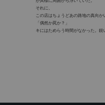
が異様に周囲から浮いていた。
それに、
この店はちょうどあの路地の真向か
「偶然か罠か？」
キにはためらう時間がなかった。鋭