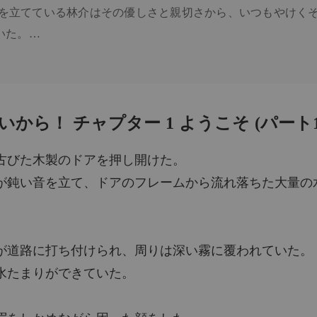
を立てている林介はその優しさと親切さから、いつもやけく
俺本当
た。

チャプタ
彼に対する感謝と敬意から、毎日簡単なお土産を持ってきてく
俺本当
話してくれたりするようになった。

チャプタ
いたーー

俺本当
」、「屍食教典儀の書き手」、「群星の羊飼い」。

ら！ チャプター 1 ようこそ (パート1
チャプタ
古びた木製のドアを押し開けた。
俺本当
が鈍い音を立て、ドアのフレームから流れ落ちた大量の
俺本当
が道路に打ち付けられ、周りは深い霧に覆われていた。
俺本当
チャプタ
水たまりができていた。
俺本当
チャプタ