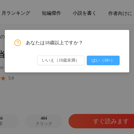
月ランキング
短編傑作
小説を書く
作者向けに
第5
の猟犬じゃないから！
あなたは18歳以上ですか？
俺本当
当に邪神の猟犬じゃないから！
チャプタ
いいえ（18歳未満）
はい（18+）
俺本当
ke
チャプタ
5.0
俺本当
チャプタ
俺本当
チャプタ
56
404
すぐ読みます
章
クリック
俺本当
チャプタ