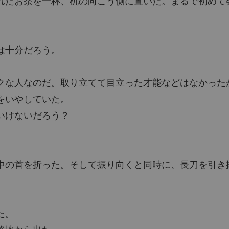
れたお茶を一杯、机の向こう側に置いた。まるで初めて
俺本当
。
チャプタ
は十分だろう。
俺本当
チャプタ
クな人なのだ。取り立てて目立った才能などはなかった
俺本当
をいやしていた。
チャプタ
いけないだろう？
俺本当
チャプタ
俺本当
中の首を折った。そして振り向くと同時に、長刀を引き
チャプタ
俺本当
チャプタ
た。
俺本当