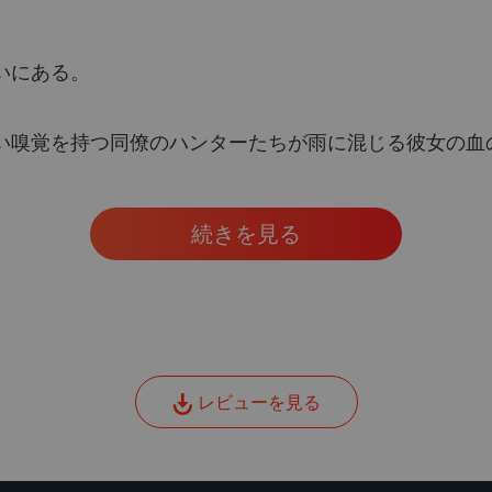
第33章
俺本当
いにある。
第34章
俺本当
い嗅覚を持つ同僚のハンターたちが雨に混じる彼女の血
第35章
俺本当
続きを見る
第36章
俺本当
第37章
俺本当
第38章
レビューを見る
俺本当
第39章