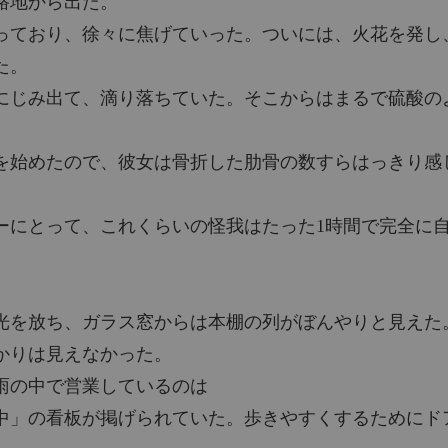
路地から出た。
チャプタ
っており、徐々に焦げていった。ついには、火花を発し
俺本当
た。
第27章
にじみ出て、滴り落ちていた。そこからはまるで硫酸の
俺本当
第28章
を始めたので、彼女は骨折した肋骨の数すらはっきり感
俺本当
第29章
ーにとって、これくらいの怪我はたった1時間で完全に
俺本当
第30章
俺本当
光を放ち、ガラス窓からは本棚の列がぼんやりと見えた
第31章
かりは見えなかった。
俺本当
雨の中で営業しているのは
第32章
中」の看板が掲げられていた。歩きやすくするためにド
俺本当