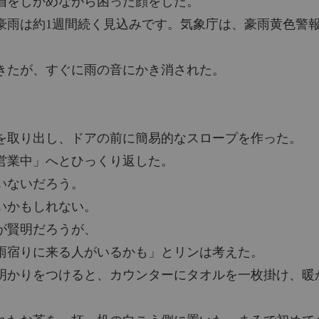
眉をしかめながら困った顔をした。
豪雨は約1週間続く見込みです。気象庁は、豪雨黄色警
俺本当
チャプタ
きたが、すぐに雨の音にかき消された。
俺本当
チャプタ
俺本当
を取り出し、ドアの前に簡易的なスロープを作った。
チャプタ
営業中」へとひっくり返した。
俺本当
いないだろう。
チャプタ
いかもしれない。
俺本当
が賢明だろうが、
雨宿りに来る人がいるかも」とリンは考えた。
俺本当
明かりをつけると、カウンターにタオルを一枚掛け、暖
俺本当