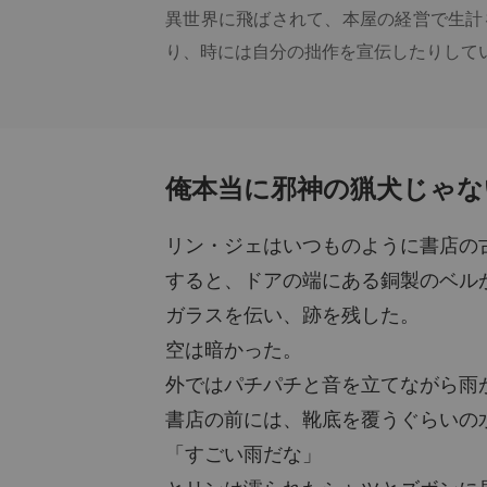
異世界に飛ばされて、本屋の経営で生計
り、時には自分の拙作を宣伝したりしてい
そして彼から癒しをもらった顧客たちは
たり、周りの人にもこの本屋さんのことを
敬称と愛称として、人々は彼をこう呼んで
「邪神の猟犬」、「血肉福音書の伝道者
俺本当に邪神の猟犬じゃないか
「なんじゃこりゃ？？？」
リン・ジェはいつものように書店の
すると、ドアの端にある銅製のベル
ガラスを伝い、跡を残した。
空は暗かった。
外ではパチパチと音を立てながら雨
書店の前には、靴底を覆うぐらいの
「すごい雨だな」