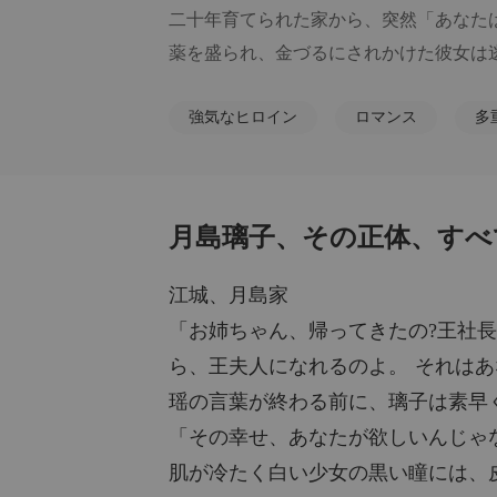
二十年育てられた家から、突然「あなた
薬を盛られ、金づるにされかけた彼女は
待っていたのは、豪邸に住む日本一の資
強気なヒロイン
ロマンス
多
絵画界の幻の巨匠、医術の天才、音楽界の
見下していた義妹たち、後悔する元家族
「もう“奥様”って呼ばせてくれ。俺の妻
月島璃子、その正体、すべて
江城、月島家
「お姉ちゃん、帰ってきたの?王社
ら、王夫人になれるのよ。 それはあ
瑶の言葉が終わる前に、璃子は素早
「その幸せ、あなたが欲しいんじゃ
肌が冷たく白い少女の黒い瞳には、