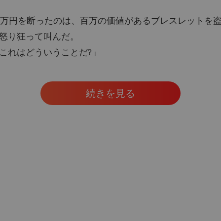
月島璃
チャプタ
一万円を断ったのは、百万の価値があるブレスレットを盗
、怒り狂って叫んだ。
これはどういうことだ?」
続きを見る