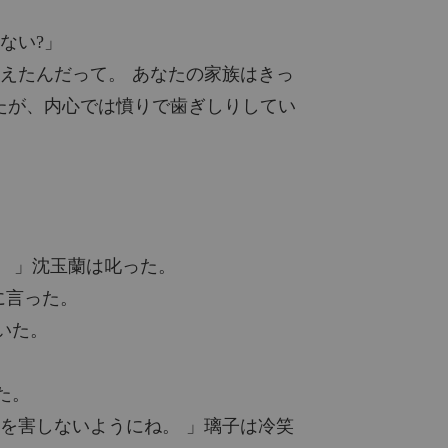
チャプター 19 ジェン姉さんのミラクルドクターベストが脱げ落ちる
2025/06/21
ない?」
子、その正体、すべて伝説
ー 20 ：ユニークな鍼治療技術
2025/06/21
えたんだって。 あなたの家族はきっ
たが、内心では憤りで歯ぎしりしてい
子、その正体、すべて伝説
ー 21 老婦人が帰ってきた
2025/06/21
子、その正体、すべて伝説
ー 22 家族表彰の宴会
2025/06/21
。
子、その正体、すべて伝説
。 」沈玉蘭は叱った。
ー 23 ：自虐の計画
2025/06/21
に言った。
子、その正体、すべて伝説
いた。
ー 24 他人との賭け
2025/06/21
子、その正体、すべて伝説
た。
ー 25 ：平手打ちは痛い
2025/06/21
を害しないようにね。 」璃子は冷笑
子、その正体、すべて伝説