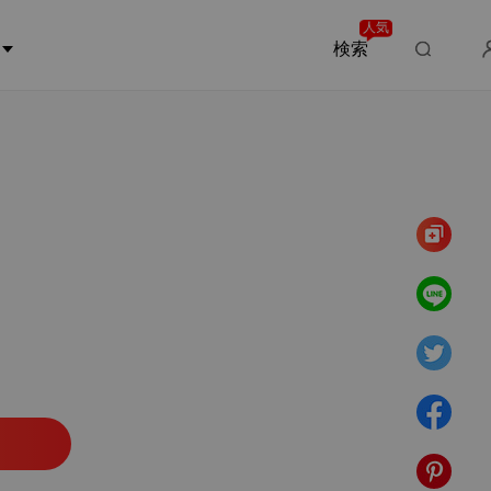
人気
検索
プター 536 これは夢なのか？
子、その正体、すべて伝説
ー 1 偽娘は追い払われた
2025/06/21
子、その正体、すべて伝説
ー 2 負傷した男
2025/06/21
子、その正体、すべて伝説
ー 3 喬家への帰還
2025/06/21
子、その正体、すべて伝説
ー 4 馴染みのある緑茶の味
2025/06/21
子、その正体、すべて伝説
ー 5 ：救世主を見つける
2025/06/21