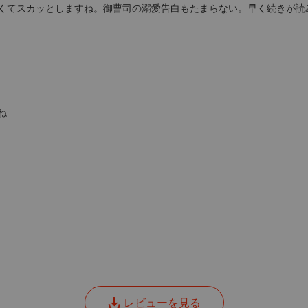
くてスカッとしますね。御曹司の溺愛告白もたまらない。早く続きが読
ね
レビューを見る