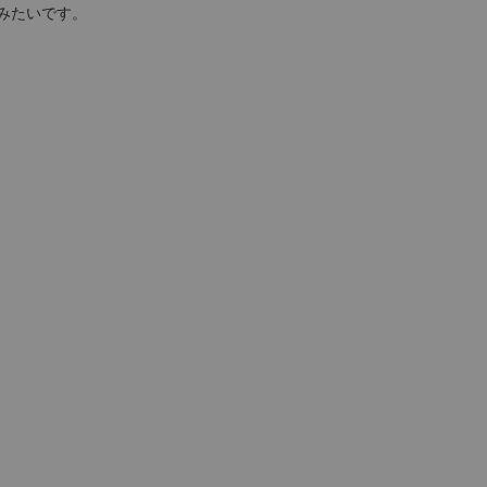
みたいです。