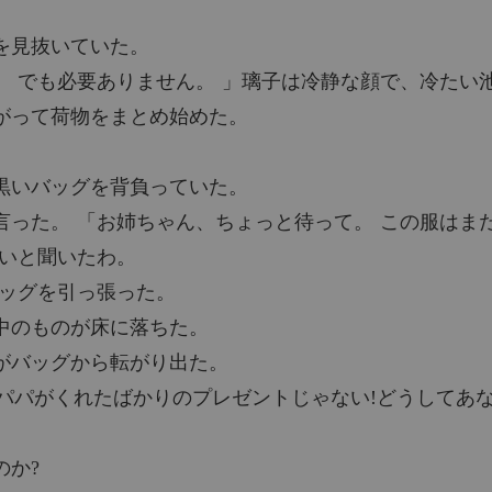
チャプタ
を見抜いていた。
月島璃
。 でも必要ありません。 」璃子は冷静な顔で、冷たい
チャプタ
がって荷物をまとめ始めた。
月島璃
チャプタ
黒いバッグを背負っていた。
月島璃
言った。 「お姉ちゃん、ちょっと待って。 この服はま
チャプタ
しいと聞いたわ。
月島璃
バッグを引っ張った。
チャプタ
中のものが床に落ちた。
月島璃
がバッグから転がり出た。
チャプタ
れ、パパがくれたばかりのプレゼントじゃない!どうしてあ
月島璃
チャプ
のか?