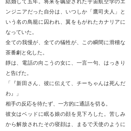
結婚して五年。将来を嘱望された宇宙航空学のエ
ンジニアだった自分は、いつしか「鷹司夫人」と
いう名の鳥籠に囚われ、翼をもがれたカナリアに
なっていた。
全ての我慢が、全ての犠牲が、この瞬間に滑稽な
茶番劇と化した。
靜は、電話の向こうの女に、一言一句、はっきり
と告げた。
「『新田さん、彼に伝えて、チーちゃんは死んだ
わ』」
相手の反応を待たず、一方的に通話を切る。
彼女はベッドに眠る娘の顔を見下ろした。苦しみ
から解放されたその寝顔は、まるで天使のように