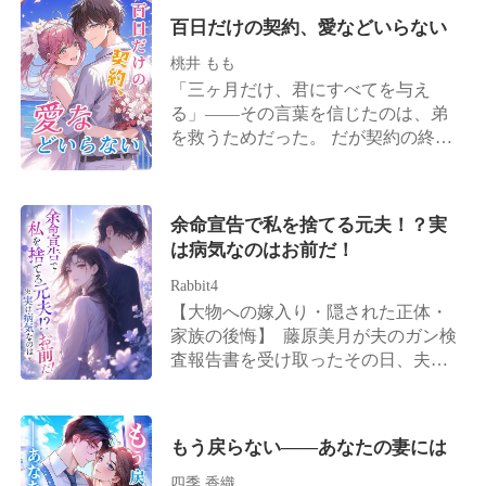
親は国内最大財閥の若き首脳。 渋々
百日だけの契約、愛などいらない
手を貸すつもりが、夢乃はそのまま
親子ごと溺愛対象に。 「傷ついたな
桃井 もも
ら、島でも買って癒せばいい」 「侮
「三ヶ月だけ、君にすべてを与え
辱された？じゃあ一族まるごと潰
る」——その言葉を信じたのは、弟
す」 緑茶女が絡んできた瞬間、首富
を救うためだった。 だが契約の終わ
は結婚証明書を掲げて宣言する。
りとともに、愛も家族も、すべてが
「うちの妻なので、手を出さないよ
彼女の元を去っていった。 絶望のな
うに」 夢乃「えっ…結婚した覚えな
か宿した新たな命だけが、唯一の希
余命宣告で私を捨てる元夫！？実
いけど！？」 「そろそろ二人目、ど
望。 三年後、彼女は華麗に舞い戻
は病気なのはお前だ！
う？」
る。世界が注目する女優として。
「もう、男なんて必要ない。私は私
Rabbit4
の道を歩くだけ——」 過去を踏みし
【大物への嫁入り・隠された正体・
めて、輝く舞台に立つ彼女の姿に、
家族の後悔】 藤原美月が夫のガン検
誰もが目を奪われる。 これは、すべ
査報告書を受け取ったその日、夫か
てを失った一人の女性が、栄光と母
ら離婚を切り出された。 周囲の人間
としての誇りを手に入れるまでの物
は皆、ガンを患っているのは藤原美
語。
月の方だと誤解していた。 姑は露骨
もう戻らない――あなたの妻には
に嫌悪感を示し、「もうすぐ死ぬ人
間が、お金を無駄遣いするんじゃな
四季 香織