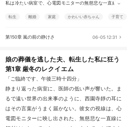
短編傑作
私は冷たい病室で、心電図モニターの無慈悲な一直線を
見つめていた。

転生
離婚
家庭
かわいい赤ちゃん
子育て
震える手で夫に電話をかけると、電話口に出たのは愛人
の新田凛だった。

第150章 嵐の前の静けさ
06-05 12:31
「申し訳ありません、暁さんなら、今シャワーを浴びて
いますが……」

娘の葬儀を逃した夫、転生した私に狂う
娘が「パパに会いたい」と泣きながら孤独に死んでいっ
第1章 厳冬のレクイエム
たというのに、夫は愛人と一緒にいた。

「ご臨終です、午後三時十四分」
娘の高額な治療費を工面するため頭を下げた時も、彼は
「凛を煩わせるな」と私を冷たく突き放したのだ。

静まり返った病室に、医師の低い声が響いた。ま
るで遠い世界の出来事のように、西園寺靜の耳に
私は絶望の中、彼が中身も見ずに苛立たしげにサインし
た書類を使って、たった一人で娘を火葬した。

はその言葉がうまく届かない。彼女の視線は、心
電図モニターに映し出された、無慈悲な一直線に
燃え盛る火葬炉の炎を見つめながら、私は血の涙を流し
て彼を呪った。
