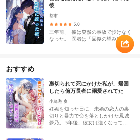
彼
都市
5.0
三年前、 彼は突然の事故で歩けなく
なった。 医者は「回復の望みはほと
んどない」と言ったけれど、 私はた
だ彼のそばで、そのわずかな光を信
じ続けた。 三年後、彼は奇跡のよう
に立ち上がり、 再び誰もが羨む天の
おすすめ
寵児となった。 けれど彼は友人に告
げる。「俺はずっと彼女に触れられ
裏切られて死にかけた私が、帰国
ない。スカートの下の萎んだ足を見
したら億万長者に溺愛されてた
てしまったら、吐き気を抑えられな
いから……」 彼は知らない。 私の
小鳥遊 奏
脚は、最初から傷一つ負ってなどい
妊娠を知った日に、未婚の恋人の裏
ないことを。
切りと暴力で命を落としかけた鳳城
夢乃。 5年後、彼女は強くなって帰
ってきた。 偶然助けたのは、可愛い
小さな男の子。——そして、その父