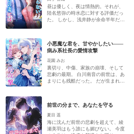
いよ」と言い放つ。 夫は一枚の離婚
昼は優しく、夜は情熱的。それが、
協議書を取り出し、「美咲が俺の子
陸名悠弥の時水恋に対する評価だっ
を身ごもった。離婚しよう！」と告
た。 しかし、浅井静が余命半年だと
げた。 ところが離婚が成立したその
告げると、陸名悠弥は時水恋にため
日、彼女は思いがけず、誰もが恐れ
らいもなく離婚を切り出す。 「彼女
る財界の大物と電撃的に契約結婚を
を安心させるためだ。半年後にまた
小悪魔な君を、甘やかしたい――
果たす。 やがて藤原美月の隠された
復縁すればいい」 彼は時水恋がずっ
病み系社長の愛情攻撃
正体が次々と明らかになると、大物
とその場で待っていると信じていた
もまた、彼女こそが自分の「忘れら
が、彼女はもう目が覚めていた。 涙
花園 みお
れない初恋の人」であったことに気
は枯れ果て、時水恋の心も死んだ。
裏切り、中傷、家族の崩壊、そして
づく。 大物は毎夜のごとく彼女を溺
こうして偽りの離婚は、本当の別れ
悲劇の最期。 白川南音の前世は、あ
愛するようになった。 「妻よ、もう
となった。 子を堕ろし、人生を再出
まりにも残酷だった。 だが生まれ変
一度俺を甘やかしてくれ」 一方、元
発させる。 時水恋は去り、二度と振
わった今、彼女はもう騙されない。
夫の一家は狂わんばかりの後悔に苛
り返らなかった。 だが、陸名悠弥は
恩？恋？同情？——そんなもの、全
まれることとなる。 藤原美月は口元
――狂ってしまった。 ――後に、噂
て捨てて構わない。 渾身の力で裏切
に薄く笑みを浮かべ、元夫を見つめ
前世の分まで、あなたを守る
が流れた。かつて傲岸不遜を極めた
り者を潰し、没落した一族を再興
て言った。 「私に治療を諦めろっ
あの陸名家の御曹司が、血走った目
し、彼女は今度こそ人生を取り戻
夏目 遥
て？――でも、ガンを患っているの
でマイバッハを飛ばし、狂ったよう
す。 そして再び出会ったのは、前世
海に沈んだ前世の悲劇を超えて、綾
はあなたよ」
に彼女を追い続けた、と。ただ、憐
で唯一手の届かなかった男。 「前回
瀬美羽はもう誰にも媚びない。 今度
れみの一瞥を乞うためだけに……。
は間に合わなかった。でも今度こ