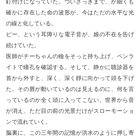
釘付けになっていた。ついさっきまで、か細くも
確かに存在した命の波形が、今はただの水平な光
私の5年間の我慢と犠牲は、一体何だったのか。

の線と化している。
JAXAの天才エンジニアという夢まで捨てて彼に尽くして
ピー、という耳障りな電子音が、娘の不在を告げ
きたのに、なぜ私の宝物はこんな理不尽な死を迎えなけ
ればならなかったのか！

続けていた。
医師がチーちゃんの瞼をそっと持ち上げ、ペンラ
激しい眩暈に襲われ、再び目を開けると、私は1年前の、
愛人の息子の誕生日パーティー会場に立っていた。

イトで瞳孔を確認する。そして、静かに聴診器を
首から外すと、深く、深く靜に向かって頭を下げ
ホールの隅には、色褪せた服を着た、生きているチーち
ゃんの姿があった。

た。その唇が動いているのは見えるのに、何を言
っているのか全く頭に入ってこない。世界から音
私は迷わず娘を抱きしめ、夫の目の前で結婚指輪を外
し、大理石の床に投げ捨てた。

が消え、ただ目の前の光景だけがスローモーショ
ンで流れていく。
「鷹司暁さん、離婚しましょう」

脳裏に、この三年間の記憶が洪水のように押し寄
今度こそ、私は自分の手で全てを取り戻す。