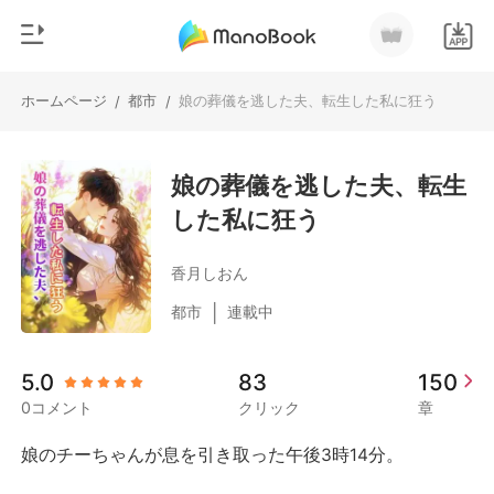
ホームページ
都市
娘の葬儀を逃した夫、転生した私に狂う
/
/
0
ホームページ
チャージ
娘の葬儀を逃した夫、転生
ジャンル
した私に狂う
都市
閲覧履歴
恋愛
香月しおん
ログアウトします
人狼
|
都市
連載中
御曹司
検索
5.0
83
150
マフィア
0コメント
クリック
章
月ランキング
娘のチーちゃんが息を引き取った午後3時14分。
