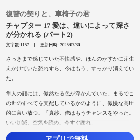
復讐の契りと、車椅子の君
チャプター 17 愛は、違いによって深さ
が分かれる (パート2)
文字数:1157
|
更新日時: 2025/07/30
0
んのかすかに芽生
チャージ
えかけていた恐れ
閲覧履歴
ログアウトします
てを支配しているかのように、傲慢な高圧
的に言い放つ。「真紗
検索
、抑えきれない怒
アプリで無料。