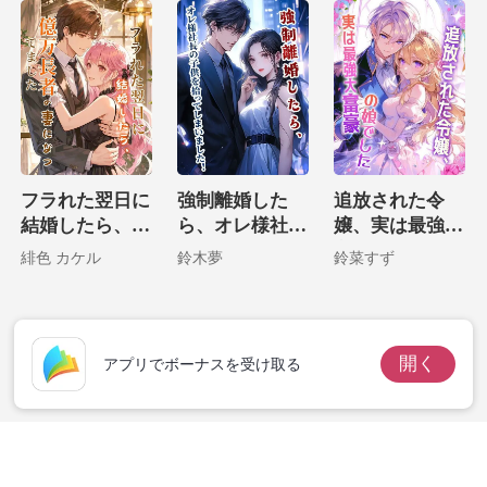
した。
フラれた翌日に
強制離婚した
追放された令
結婚したら、億
ら、オレ様社長
嬢、実は最強大
万長者の妻にな
の子供を拾って
富豪の娘でした
緋色 カケル
鈴木夢
鈴菜すず
ってました
しまいました！
開く
アプリでボーナスを受け取る