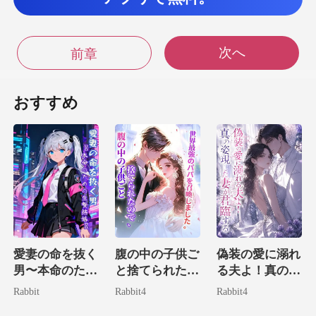
やかな嘲りの
次へ
前章
色が宿っていた。「…頭で
おすすめ
驚きがさらに色
策略を演じているのだ
としたら―
め、気遣うように口を開い
愛妻の命を抜く
腹の中の子供ご
偽装の愛に溺れ
男〜本命のため
と捨てられたの
る夫よ！真の姿
の生贄結婚〜
で、世界最強の
現した妻が君臨
Rabbit
Rabbit4
Rabbit4
パパを召喚しま
する