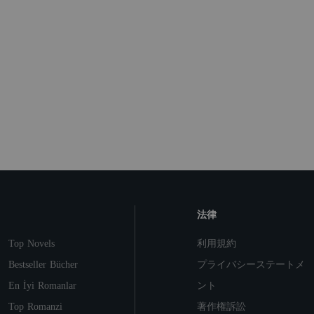
法律
Top Novels
利用規約
Bestseller Bücher
プライバシーステートメ
En İyi Romanlar
ント
Top Romanzi
著作権訴訟