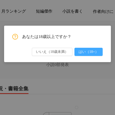
月ランキング
短編傑作
小説を書く
作者向けに
あなたは18歳以上ですか？
いいえ（18歳未満）
はい（18+）
星野詩音（Hoshino Shion）
小説0部発表
の小説・書籍全集