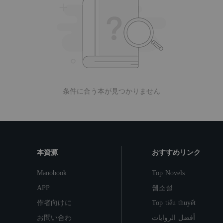
条件に合う本が見つかりません
本資源
おすすめリンク
Manobook
Top Novels
APP
웹소설
作者向けに
Top tiểu thuyết
お問い合わ
أفضل الروايات