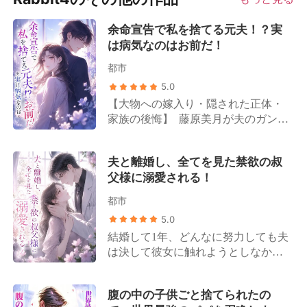
余命宣告で私を捨てる元夫！？実
は病気なのはお前だ！
都市
5.0
【大物への嫁入り・隠された正体・
家族の後悔】 藤原美月が夫のガン検
査報告書を受け取ったその日、夫か
ら離婚を切り出された。 周囲の人間
夫と離婚し、全てを見た禁欲の叔
は皆、ガンを患っているのは藤原美
父様に溺愛される！
月の方だと誤解していた。 姑は露骨
に嫌悪感を示し、「もうすぐ死ぬ人
都市
間が、お金を無駄遣いするんじゃな
5.0
いよ」と言い放つ。 夫は一枚の離婚
結婚して1年、どんなに努力しても夫
協議書を取り出し、「美咲が俺の子
は決して彼女に触れようとしなかっ
を身ごもった。離婚しよう！」と告
た。 思い詰めた彼女は自分の身体に
げた。 ところが離婚が成立したその
問題があるのかと疑い、ひどく羞恥
日、彼女は思いがけず、誰もが恐れ
腹の中の子供ごと捨てられたの
心を伴う検査まで受けることに。 し
る財界の大物と電撃的に契約結婚を