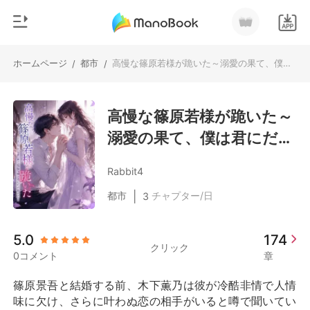
ホームページ
都市
高慢な篠原若様が跪いた～溺愛の果て、僕は君にだけ負けた～
/
/
0
ホームページ
チャージ
高慢な篠原若様が跪いた～
ジャンル
溺愛の果て、僕は君にだけ
都市
閲覧履歴
負けた～
恋愛
Rabbit4
ログアウトします
人狼
|
都市
チャプター/日
3
御曹司
検索
5.0
174
マフィア
クリック
0コメント
章
月ランキング
篠原景吾と結婚する前、木下薫乃は彼が冷酷非情で人情
味に欠け、さらに叶わぬ恋の相手がいると噂で聞いてい