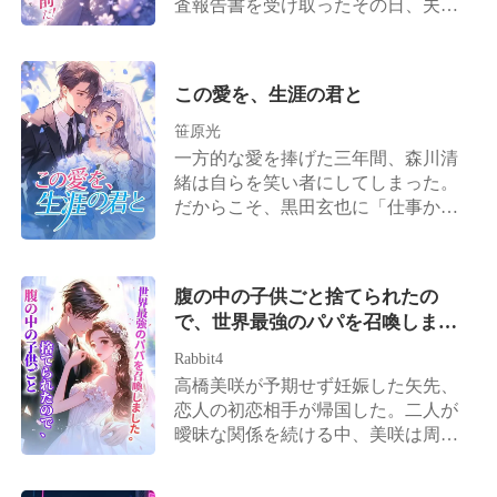
査報告書を受け取ったその日、夫か
実は残酷な仕打ちを下す。 夫は、不
よく見て。今、私の隣にいる人は、
ら離婚を切り出された。 周囲の人間
治の病に冒された篠崎家の偽りの令
あなたとは比べ物にならないほど素
は皆、ガンを患っているのは藤原美
嬢・篠崎真奈の夢を叶えるため、梨
晴らしいの」
月の方だと誤解していた。 姑は露骨
夏の実の両親や兄と結託し、真奈と
この愛を、生涯の君と
に嫌悪感を示し、「もうすぐ死ぬ人
盛大な結婚式を挙げたのだ。 「法的
間が、お金を無駄遣いするんじゃな
笹原光
な効力のない偽の結婚式だ。死にゆ
いよ」と言い放つ。 夫は一枚の離婚
く人間に目くじらを立てる必要があ
一方的な愛を捧げた三年間、森川清
協議書を取り出し、「美咲が俺の子
るのか？」 悪びれない夫の態度と家
緒は自らを笑い者にしてしまった。
を身ごもった。離婚しよう！」と告
族の冷たい視線に心底失望した篠崎
だからこそ、黒田玄也に「仕事か離
げた。 ところが離婚が成立したその
梨夏は、離婚協議書を残し、身一つ
婚か」という二者択一を迫られた
日、彼女は思いがけず、誰もが恐れ
で家を出る。 周囲の誰もが、これは
際、森川清緒は迷うことなく離婚を
る財界の大物と電撃的に契約結婚を
専業主婦が夫の気を引くための駆け
選んだのだ。彼女は決意した。かつ
腹の中の子供ごと捨てられたの
果たす。 やがて藤原美月の隠された
引きに過ぎないと思い込んでいた。
ての理性的で、美貌と才気を兼ね備
で、世界最強のパパを召喚しまし
正体が次々と明らかになると、大物
ベンチャーキャピタルの創設者、ト
えた「森川医薬」の継承者に戻るこ
た。
もまた、彼女こそが自分の「忘れら
ップクラスの調香師、バイオリンの
とを。 その後。 元夫である黒田玄也
Rabbit4
れない初恋の人」であったことに気
巨匠、ベストセラー作家――それら
は、一族郎党を引き連れて復縁を懇
高橋美咲が予期せず妊娠した矢先、
づく。 大物は毎夜のごとく彼女を溺
すべてが彼女であると発覚するまで
願しに跪くこととなる。 しかし、森
恋人の初恋相手が帰国した。二人が
愛するようになった。 「妻よ、もう
は。 滝沢正司はそこで初めて、かつ
川清緒の背後は規格外だった。実父
曖昧な関係を続ける中、美咲は周囲
一度俺を甘やかしてくれ」 一方、元
て優しく健気だった妻の正体が、世
は財界の覇者、実母は森川家二十三
の笑い者へと転落する。 世間は口を
夫の一家は狂わんばかりの後悔に苛
界を股にかける大物であったことに
代目の最高峰の医師、兄は表と裏の
揃えて言う。高橋家の「偽の令嬢」
まれることとなる。 藤原美月は口元