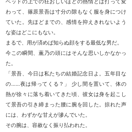
ベッドの上での狂おしいほどの熱情とは打って変
そしてついに、人々の期待を裏切ることなく、景吾が離
わって、篠原景吾は寸分の隙もなく服を身につけ
婚するという知らせがもたらされた。

ていた。先ほどまでの、感情を抑えきれないよう
誰もが、景吾がようやく薫乃に耐えきれなくなり、初恋
な姿はどこにもない。
の人と一緒になるのだと思った。だが、普段はメディア
の前に姿を見せない彼が、子供を抱いて満面の笑みを浮
まるで、用が済めば知らぬ顔をする最低な男だ。
かべて現れた。

今この瞬間、薫乃の頭にはそんな思いしかなかっ
「最近、妻との離婚話が出回っているらしいが、あれは
た。
全部デマだ。俺たちの仲は何の問題もない。それに、子
「景吾、今日は私たちの結婚記念日よ。五年目な
供だってもう来年には小学校に上がる年だ。誤解を招く
ような噂は、そろそろ終わりにしようじゃないか」
の……夜は帰ってくる？」 少し間を置いて、体の
熱が徐々に落ち着いてきた頃、彼女は身を起こし
て景吾の引き締まった腰に腕を回した。掠れた声
には、わずかな甘えが滲んでいた。
その腕は、容赦なく振り払われた。