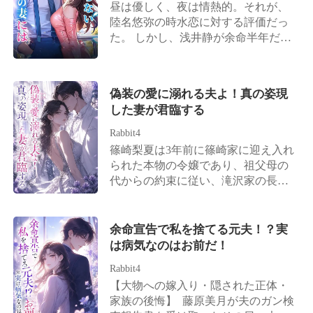
楽家の三兄。 そのニュースは瞬く間
昼は優しく、夜は情熱的。それが、
も汚さないでくれる？」 誰もが知っ
認めない！」 ―― 篠原蒼真は業界
に駆け巡り、社交界は騒然となっ
陸名悠弥の時水恋に対する評価だっ
ていた。知依は蓮矢に心底溺れてい
でも有名な御曹司であり、手の届か
た！ かつての家族は悔やんでも後の
た。 しかし、浅井静が余命半年だと
たことを。だからこそ、彼らは嘲笑
ない存在の男だ。 片山美月は彼に関
祭り。元婚約者は掌を返して復縁を
告げると、陸名悠弥は時水恋にため
しながら待っていた——彼女が泣き
わりたくなかったが、なぜか幾度と
迫り、求婚者たちが門前に行列を作
らいもなく離婚を切り出す。 「彼女
ながら縋りつく姿を。 だが、彼女が
なく遭遇してしまう。 宴会の席で、
る事態に。 だが、鈴木瑠香が反応す
を安心させるためだ。半年後にまた
振り返った瞬間、景色は一変する。
片山美月が最低な男に付きまとわれ
偽装の愛に溺れる夫よ！真の姿現
る隙さえ与えなかった。名門中の名
復縁すればいい」 彼は時水恋がずっ
五台の超高級車が連なる出迎え。引
ていたところ、篠原蒼真が颯爽と現
した妻が君臨する
門・加藤家の御曹司にして、海軍大
とその場で待っていると信じていた
き継がれる、数千億単位の莫大な遺
れ、彼女を連れ去った。 片山美月が
将の称号を持つ男が、一枚の婚姻届
が、彼女はもう目が覚めていた。 涙
Rabbit4
産。本物のトップ令嬢として舞い戻
うつむいて感謝を伝えると、彼は彼
を突きつけたのだ。その衝撃は、上
は枯れ果て、時水恋の心も死んだ。
篠崎梨夏は3年前に篠崎家に迎え入れ
った彼女を、街中の御曹司たちが狂
女を見下ろし、耳元で低く囁いた。
流社会を根底から揺るがしていく
こうして偽りの離婚は、本当の別れ
られた本物の令嬢であり、祖父母の
ったように追いかけ始めたのだ。 そ
「感謝するより、君に篠原の妻にな
――！
となった。 子を堕ろし、人生を再出
代からの約束に従い、滝沢家の長
れだけじゃない。女を寄せ付けず、
ってほしい」
発させる。 時水恋は去り、二度と振
男・滝沢正司と政略結婚した。 相手
冷酷非道の帝王と恐れられる氷室グ
り返らなかった。 だが、陸名悠弥は
は彼女が7年もの間、一途に想い続け
ループ社長・氷室景吾までもが、獲
――狂ってしまった。 ――後に、噂
てきた男性だった。 結婚からの3年
物を狙うように、彼女へと急接近し
余命宣告で私を捨てる元夫！？実
が流れた。かつて傲岸不遜を極めた
間、篠崎梨夏は滝沢正司のために自
てきて——。 やがて、蓮矢は自分の
は病気なのはお前だ！
あの陸名家の御曹司が、血走った目
身の才能を隠して身分を伏せ、彼を
愚かさに打ちひしがれ、彼女の前に
でマイバッハを飛ばし、狂ったよう
Rabbit4
陰で支える完璧な妻になることだけ
這いつくばって復縁を懇願する。 知
に彼女を追い続けた、と。ただ、憐
【大物への嫁入り・隠された正体・
を願っていた。 自分が世界で一番幸
依は冷たく笑みを浮かべ、隣の男の
れみの一瞥を乞うためだけに……。
家族の後悔】 藤原美月が夫のガン検
せな女性だと思っていた彼女に、現
腕にしなだれかかる。「元夫さん、