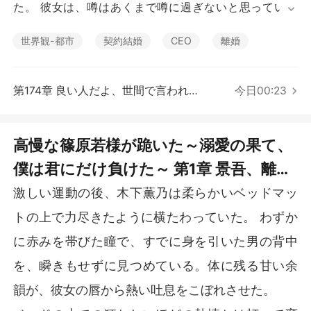
短編傑作
た。 彼女は、噂はあくまで噂に過ぎないと思っていた
が、結婚してから知った。真相は噂と大差なかったの
だ。

世界観-都市
契約結婚
CEO
離婚
薫乃は最初、ただおとなしく篠原夫人として振る舞うつ
もりだった。しかし、次第に景吾への愛に溺れていっ
第174章 良い人だよ、世間で言われているのとは少し違う
今日00:23
た。 彼も自分に特別な感情を抱いていると信じ、密かに
喜んでいた。 だが、彼が常に愛していたのは、彼女では
なかった。

高慢な篠原若様が跪いた～溺愛の果て、
僕は君にだけ負けた～ 第1章 景吾、離婚
景吾の初恋の人が帰国した時、薫乃ははっと我に返り、
離婚届を突きつけた。この二人の愛を成就させるため、
しましょう
激しい運動の後、木下薫乃は柔らかいベッドマッ
潔く身を引くことを決めたのだ。

トの上で力尽きたように横たわっていた。 わずか
……

に赤みを帯びた瞳で、すでに身を引いた男の背中
北川市中が景吾の離婚を待ち望んでいた。誰もが、彼が
を、瞬きもせずに見つめている。体に残る甘い余
妻を愛しておらず、心の中には幼馴染の彼女しかいない
韻が、彼女の唇から熱い吐息をこぼれさせた。
ことを知っていたからだ。
