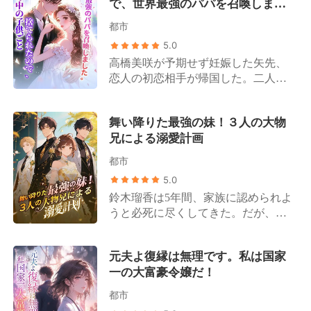
で、世界最強のパパを召喚しまし
かし、夫の忘れられない想い人が帰
果たす。 やがて藤原美月の隠された
た。
国したことで、吉瀬栞はすべてを悟
正体が次々と明らかになると、大物
都市
る。夫はずっとその女性のために貞
もまた、彼女こそが自分の「忘れら
5.0
操を守っていたのだ。 離婚を切り出
れない初恋の人」であったことに気
高橋美咲が予期せず妊娠した矢先、
すと、夫は頑なに同意しないばかり
づく。 大物は毎夜のごとく彼女を溺
恋人の初恋相手が帰国した。二人が
か、権力を持つ自身の叔父に栞を引
愛するようになった。 「妻よ、もう
曖昧な関係を続ける中、美咲は周囲
き合わせた。 その笑みを浮かべた瞳
一度俺を甘やかしてくれ」 一方、元
の笑い者へと転落する。 世間は口を
を見た瞬間、栞は呆然とする。 なん
夫の一家は狂わんばかりの後悔に苛
舞い降りた最強の妹！３人の大物
揃えて言う。高橋家の「偽の令嬢」
と彼は、あの日の親密な検査を担当
まれることとなる。 藤原美月は口元
兄による溺愛計画
である高橋優月は才能にあふれた天
し、彼女のすべてを見た「男性医
に薄く笑みを浮かべ、元夫を見つめ
上の明月であり、「真の令嬢」であ
師」だったのだ。 「離婚して彼に復
て言った。 「私に治療を諦めろっ
都市
る高橋美咲は取り柄のない泥に過ぎ
讐したいか？」 夜、冷徹で禁欲的な
て？――でも、ガンを患っているの
5.0
ないと。 しかし、高橋グループの背
その男は、彼女を壁に押し当てて囁
はあなたよ」
鈴木瑠香は5年間、家族に認められよ
後で采配を振るっている人物が美咲
いた。「私が手伝おう」 吉瀬栞は躊
うと必死に尽くしてきた。だが、そ
であることは、誰一人として知らな
躇うことなく、背伸びをして彼に口
の献身も、妹がついたたった一つの
かった。 高橋家の面々が、人々に羨
付けた。 後になって身勝手な夫は跪
嘘の前ではあまりに無力だった。 彼
望される著名なファッションデザイ
き、「離婚して初めて気づいた、愛
元夫よ復縁は無理です。私は国家
女が実は「偽の令嬢」であることが
ナーや有名監督、大物歌手、人気ア
しているのは君だったと」と懺悔す
一の大富豪令嬢だ！
暴露されると、全てが崩れ去った。
イドルになれたのは、すべて美咲の
る。 しかし、吉瀬栞は冷たく言い放
婚約者には捨てられ、友人は去り、
おかげなのだ。 それにもかかわら
つ。「ごめんなさい、冷淡な男に興
都市
兄たちからは家を追い出される。
ず、妊娠と裏切りの絶望に沈む美咲
味はないの！」