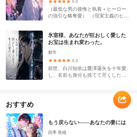
5.0
「田舎の百姓の両親の元へ帰れ」と
に対し、家族は自らの利益のために
（最低な男の後悔と執着＋ヒーロー
いう罵声を浴びせられながら。 鈴木
植物状態の男性との結婚を強要す
の強引な略奪愛） （現実主義のヒロ
瑠香はついに未練を断ち切った。そ
る。 その後、美咲の隠された真の姿
イン＋クールなトップ富豪の後継者
の家と絶縁し、与えていた恩恵を全
が公になると、高橋家の面々は後悔
／天才医師） 片山美月は藤井達也の
て回収する。もう、これ以上耐える
に苛まれることとなる。 元恋人も涙
氷室様、あなたが狂おしく愛した
深い愛情を見てきたが、同時に彼の
つもりはない。 だが、誰も予想して
ながらにすがりついてきた。「俺が
お宝は生まれ変わった。
裏切りも味わうことになった。 結婚
いなかった。「田舎の百姓」と蔑ま
悪かった。子供に免じて、許してく
記念日の当日、藤井達也は幼馴染と
れていた彼女の実の両親が、実はY
れないか？」 その時、冷ややかな声
都市
の密会のため、胃の激痛と大量出血
国の富を牛耳る超大富豪一族だった
が響き渡る。「私の子供が、君と何
5.0
に苦しむ片山美月を路上に置き去り
とは！ 一夜にして、誰からも蔑まれ
の関係がある？」 端正な容貌と冷徹
前世、白川知依は鷹澤蓮矢を十年愛
にする。 片山美月は感情を押し殺
る「偽物」から、三人の兄に溺愛さ
な手腕を持ち、無数の令嬢たちを平
し、名前も身分も捨てて尽くした。
し、彼を騙して離婚協議書にサイン
れる「正真正銘の令嬢」へと華麗な
伏させる鈴木家のトップ・鈴木翔太
五年間の結婚生活の末に待っていた
させると、静かに告げた。「藤井達
る転身を遂げたのだ。 「会議は中断
が歩み寄り、彼女の腰を抱き寄せて
のは、彼と愛人による、残忍な裏切
也、もうあなたはいらない。私の世
だ。すぐに帰国のチケットを。妹を
親しげに囁いた。「美咲、家に帰ろ
りと死だった。 生まれ変わった彼女
界から出て行って」 離婚後、片山美
虐める奴は私が許さん」と憤る覇王
う」
は、迷わず動いた。偽りの愛人を完
おすすめ
月はトップ富豪の令嬢としての身分
のごときCEOの長兄。 「研究中止
膚なきまでに追い詰め、クズ男を躊
を取り戻し、3人の兄から社交界で誰
だ、今すぐ妹を迎えに行く」と急ぐ
躇なく蹴り捨て、離婚協議書を叩き
よりも寵愛を受ける存在となる。 過
世界的科学者の次兄。 「コンサート
つける。 「鷹澤蓮矢、クズにはクズ
もう戻らない――あなたの妻には
ちに気づいた藤井達也は、焦燥に目
は延期してくれ、僕の妹より大切な
がお似合いだわ。二人で地獄の底ま
を赤くして協議書を粉々に引き裂い
ものなんてない」と断言する天才音
四季 香織
で腐れ縁を続けて、二度と誰の人生
た。「誰が離婚すると言った、俺は