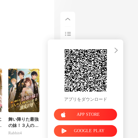
かりの荷物もろ
アプリをダウンロード
APP STORE
に
舞い降りた最強
億
の妹！３人の大
GOOGLE PLAY
な
物兄による溺愛
Rabbit4
計画