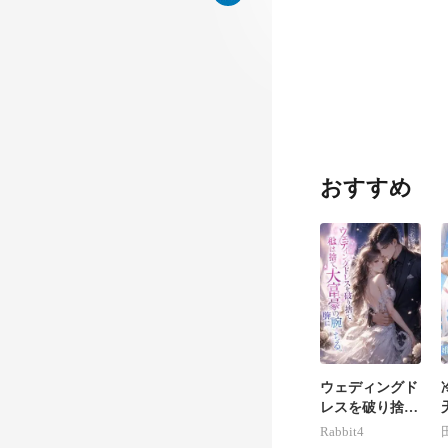
いたし
おすすめ
と
事さ
ウェディングド
レスを破り捨
て、私は大富豪
Rabbit4
の腕に堕ちる。