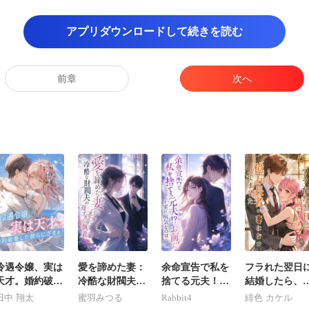
は状況が飲み込めず、
アプリダウンロードして続きを読む
つけた。「隣の部屋を片
前章
次へ
押し出す。運び込まれたば
された扉を前に、星奈は完
冷遇令嬢、実は
愛を諦めた妻：
余命宣告で私を
フラれた翌日
天才。婚約破棄
冷酷な財閥夫の
捨てる元夫！？
結婚したら、
した彼らにざま
遅すぎる執着
実は病気なのは
万長者の妻に
田中 翔太
蜜羽みつる
Rabbit4
緋色 カケル
ぁ！
お前だ！
ってました