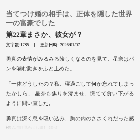
当てつけ婚の相手は、正体を隠した世界
一の富豪でした
第22章まさか、彼女が？
文字数:1785
|
更新日時: 2026/01/07
0
くなるのを見て、星奈はパ
チャージ
閲覧履歴
れてしまっ
たかしら」 星奈も焦りを滲ま
ログアウトします
、胸の内のささくれだっ
検索