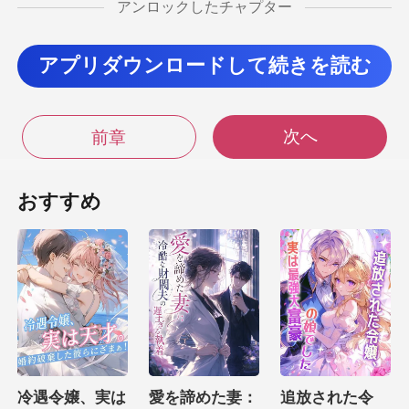
アンロックしたチャプター
自制心を思い出すと、
苦々し
アプリダウンロードして続きを読む
ともしなかった。そ
のまま車椅子
次へ
前章
い。俺は
おすすめ
の背中を、星奈はただぼう
勇真を怒ら
せるようなことをしてしまった
冷遇令嬢、実は
愛を諦めた妻：
追放された令