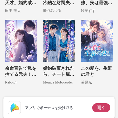
天才。婚約破棄
冷酷な財閥夫の
嬢、実は最強大
した彼らにざま
遅すぎる執着
富豪の娘でした
田中 翔太
蜜羽みつる
鈴菜すず
ぁ！
余命宣告で私を
婚約破棄された
この愛を、生涯
捨てる元夫！？
ら、チート属性
の君と
実は病気なのは
全部盛りの私が
Rabbit4
Monica Moboreader
笹原光
お前だ！
財界の神に捕獲
されました。
開く
アプリでボーナスを受け取る