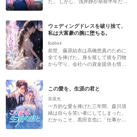
た。 しかし、浅井静が余命半年だと
悟がある」 しかし、彼女が本当に晃
専業主婦が夫の気を引くための駆け
告げると、陸名悠弥は時水恋にため
と結婚すると、元婚約者は後悔し始
引きに過ぎないと思い込んでいた。
らいもなく離婚を切り出す。 「彼女
めた。 男は目を赤く染め、地面に跪
ベンチャーキャピタルの創設者、ト
を安心させるためだ。半年後にまた
いて懇願した。「栞……もう一度だ
ップクラスの調香師、バイオリンの
ウェディングドレスを破り捨て、
復縁すればいい」 彼は時水恋がずっ
け、やり直させてくれないか」 晃は
巨匠、ベストセラー作家――それら
私は大富豪の腕に堕ちる。
とその場で待っていると信じていた
栞の腰を抱き寄せ、冷ややかに彼を
すべてが彼女であると発覚するまで
が、彼女はもう目が覚めていた。 涙
Rabbit4
見下ろした。「彼女は俺の妻だ。義
は。 滝沢正司はそこで初めて、かつ
は枯れ果て、時水恋の心も死んだ。
前世、藤原結衣は高橋悠真のために
姉さんと呼ぶべきだな!」
て優しく健気だった妻の正体が、世
こうして偽りの離婚は、本当の別れ
全てを捧げた。身を挺して彼を刃物
界を股にかける大物であったことに
となった。 子を堕ろし、人生を再出
から守り、会社への資金提供も惜し
気づく。 実の両親は家に戻るよう彼
発させる。 時水恋は去り、二度と振
まなかった。 しかし、高橋悠真が藤
女の前に跪いて過ちを認め、 兄は許
り返らなかった。 だが、陸名悠弥は
原結衣を全く愛していないことは誰
しを得るためにすべてを投げ打っ
――狂ってしまった。 ――後に、噂
もが知っていた。彼が心から想って
た。 そして、かつて傲慢に振る舞っ
この愛を、生涯の君と
が流れた。かつて傲岸不遜を極めた
いたのは初恋の相手である星野美月
ていた滝沢正司は、土砂降りの雨の
あの陸名家の御曹司が、血走った目
であり、結婚式の当日でさえ、彼は
笹原光
夜、目を真っ赤にして彼女の服の裾
でマイバッハを飛ばし、狂ったよう
藤原結衣を見捨てて星野美月のもと
を掴み、必死に哀願する。「梨夏、
一方的な愛を捧げた三年間、森川清
に彼女を追い続けた、と。ただ、憐
へと向かった。 高橋悠真は藤原結衣
やり直そう……」 篠崎梨夏は伏し目
緒は自らを笑い者にしてしまった。
れみの一瞥を乞うためだけに……。
に触れようともせず、ただ会社を発
がちに、口元に冷ややかな笑みを浮
だからこそ、黒田玄也に「仕事か離
展させるための道具として扱い、最
かべて言い放つ。「滝沢社長、男は
婚か」という二者択一を迫られた
後には残酷にも彼女の腎臓を奪い取
私の行く手を阻むだけ。あなたが私
際、森川清緒は迷うことなく離婚を