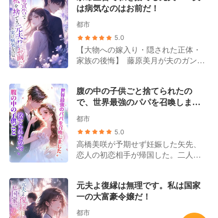
は病気なのはお前だ！
都市
5.0
【大物への嫁入り・隠された正体・
家族の後悔】 藤原美月が夫のガン検
査報告書を受け取ったその日、夫か
ら離婚を切り出された。 周囲の人間
腹の中の子供ごと捨てられたの
は皆、ガンを患っているのは藤原美
で、世界最強のパパを召喚しまし
月の方だと誤解していた。 姑は露骨
た。
に嫌悪感を示し、「もうすぐ死ぬ人
都市
間が、お金を無駄遣いするんじゃな
5.0
いよ」と言い放つ。 夫は一枚の離婚
高橋美咲が予期せず妊娠した矢先、
協議書を取り出し、「美咲が俺の子
恋人の初恋相手が帰国した。二人が
を身ごもった。離婚しよう！」と告
曖昧な関係を続ける中、美咲は周囲
げた。 ところが離婚が成立したその
の笑い者へと転落する。 世間は口を
日、彼女は思いがけず、誰もが恐れ
元夫よ復縁は無理です。私は国家
揃えて言う。高橋家の「偽の令嬢」
る財界の大物と電撃的に契約結婚を
一の大富豪令嬢だ！
である高橋優月は才能にあふれた天
果たす。 やがて藤原美月の隠された
上の明月であり、「真の令嬢」であ
正体が次々と明らかになると、大物
都市