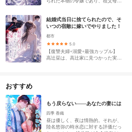
られた本物の令嬢であり、祖父母の
性、坂本真綾。彼女が帰国するや否
た。「誰が離婚すると言った、俺は
伏させる鈴木家のトップ・鈴木翔太
代からの約束に従い、滝沢家の長
や、彼は待ちきれないとばかりに一
認めない！」 ―― 篠原蒼真は業界
が歩み寄り、彼女の腰を抱き寄せて
男・滝沢正司と政略結婚した。 相手
枚の離婚届を突きつけてきたのだ。
でも有名な御曹司であり、手の届か
親しげに囁いた。「美咲、家に帰ろ
結婚式当日に捨てられたので、そ
は彼女が7年もの間、一途に想い続け
心は冷たく凍てつき、希望のすべて
ない存在の男だ。 片山美月は彼に関
う」
いつの宿敵に嫁いでやりました！
てきた男性だった。 結婚からの3年
が灰に帰した彼女は、静かに背を向
わりたくなかったが、なぜか幾度と
間、篠崎梨夏は滝沢正司のために自
けて彼のもとを去った。 ――それか
なく遭遇してしまう。 宴会の席で、
都市
身の才能を隠して身分を伏せ、彼を
ら四年後。彼女は、愛らしい男女の
片山美月が最低な男に付きまとわれ
5.0
陰で支える完璧な妻になることだけ
双子を連れて再び舞い戻ってくる。
ていたところ、篠原蒼真が颯爽と現
【復讐夫婦+溺愛+最強カップル】
を願っていた。 自分が世界で一番幸
彼に見つからないよう細心の注意を
れ、彼女を連れ去った。 片山美月が
高辻栞は、高辻家に見つかった実の
せな女性だと思っていた彼女に、現
払って身を隠していたにもかかわら
うつむいて感謝を伝えると、彼は彼
娘だが、冷遇されている。 両親は養
実は残酷な仕打ちを下す。 夫は、不
ず、運命は再び二人を無情に引き合
女を見下ろし、耳元で低く囁いた。
妹の誕生日を祝うため、彼女の結婚
治の病に冒された篠崎家の偽りの令
わせてしまう。 血走った瞳で彼女を
「感謝するより、君に篠原の妻にな
式当日に海外へ飛んだ。 愛する人と
嬢・篠崎真奈の夢を叶えるため、梨
激しく見つめ、彼はすがるように告
ってほしい」
結婚できると思っていたのに、婚約
おすすめ
夏の実の両親や兄と結託し、真奈と
げた。「俺のそばに戻ってきてく
者は「白月光」のために、彼女を高
盛大な結婚式を挙げたのだ。 「法的
れ。この二人の子供は、俺の実の子
速道路に置き去りにした。 栞はベー
な効力のない偽の結婚式だ。死にゆ
供として愛し育てるから」 双子た
ルを脱ぎ捨て、婚約者の宿敵である
もう戻らない――あなたの妻には
く人間に目くじらを立てる必要があ
ち：「…………」パパってば、もし
氷室晃を呼び止めた。「氷室社長、
るのか？」 悪びれない夫の態度と家
かして目が節穴なの？ だって自分た
四季 香織
私を奪う勇気、ありますか？」 晃は
族の冷たい視線に心底失望した篠崎
ちの顔は、目の前にいる彼とどう見
昼は優しく、夜は情熱的。それが、
美しい瞳で彼女を見つめた。「君が
梨夏は、離婚協議書を残し、身一つ
ても瓜二つなのだから！
陸名悠弥の時水恋に対する評価だっ
嫁ぐ覚悟があるなら、俺はもらう覚
で家を出る。 周囲の誰もが、これは