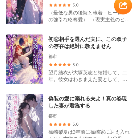
る高橋美咲は取り柄のない泥に過ぎ
もまた、彼女こそが自分の「忘れら
5.0
ないと。 しかし、高橋グループの背
れない初恋の人」であったことに気
（最低な男の後悔と執着＋ヒーロー
後で采配を振るっている人物が美咲
づく。 大物は毎夜のごとく彼女を溺
の強引な略奪愛） （現実主義のヒロ
であることは、誰一人として知らな
愛するようになった。 「妻よ、もう
イン＋クールなトップ富豪の後継者
かった。 高橋家の面々が、人々に羨
一度俺を甘やかしてくれ」 一方、元
／天才医師） 片山美月は藤井達也の
望される著名なファッションデザイ
夫の一家は狂わんばかりの後悔に苛
初恋相手を選んだ夫に、この双子
深い愛情を見てきたが、同時に彼の
ナーや有名監督、大物歌手、人気ア
まれることとなる。 藤原美月は口元
の存在は絶対に教えません
裏切りも味わうことになった。 結婚
イドルになれたのは、すべて美咲の
に薄く笑みを浮かべ、元夫を見つめ
記念日の当日、藤井達也は幼馴染と
おかげなのだ。 それにもかかわら
て言った。 「私に治療を諦めろっ
都市
の密会のため、胃の激痛と大量出血
ず、妊娠と裏切りの絶望に沈む美咲
て？――でも、ガンを患っているの
5.0
に苦しむ片山美月を路上に置き去り
に対し、家族は自らの利益のために
はあなたよ」
望月結衣が大塚英志と結婚して、二
にする。 片山美月は感情を押し殺
植物状態の男性との結婚を強要す
年。彼女はわきまえた妻として、常
し、彼を騙して離婚協議書にサイン
る。 その後、美咲の隠された真の姿
に彼の意を汲み、細やかな気配りを
させると、静かに告げた。「藤井達
が公になると、高橋家の面々は後悔
もって献身的に尽くしてきた。 なぜ
也、もうあなたはいらない。私の世
に苛まれることとなる。 元恋人も涙
偽装の愛に溺れる夫よ！真の姿現
なら彼女は、いつか必ず彼から別れ
界から出て行って」 離婚後、片山美
ながらにすがりついてきた。「俺が
した妻が君臨する
を告げられる日が来ることを、痛い
月はトップ富豪の令嬢としての身分
悪かった。子供に免じて、許してく
ほど理解していたからだ。 けれど、
を取り戻し、3人の兄から社交界で誰
れないか？」 その時、冷ややかな声
都市
その残酷な結末がこれほど早く訪れ
よりも寵愛を受ける存在となる。 過
が響き渡る。「私の子供が、君と何
5.0
るとは、思いもしなかった。 大塚英
ちに気づいた藤井達也は、焦燥に目
の関係がある？」 端正な容貌と冷徹
篠崎梨夏は3年前に篠崎家に迎え入れ
志がずっと心に秘めていた最愛の女
を赤くして協議書を粉々に引き裂い
な手腕を持ち、無数の令嬢たちを平