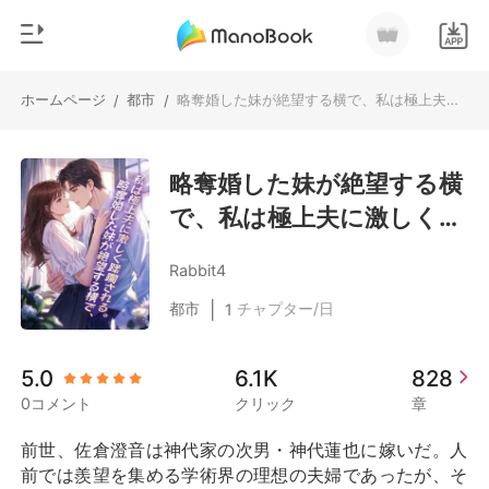
ホームページ
都市
略奪婚した妹が絶望する横で、私は極上夫に激しく蹂躙される。
/
/
0
ホームページ
チャージ
略奪婚した妹が絶望する横
ジャンル
で、私は極上夫に激しく蹂
都市
閲覧履歴
躙される。
恋愛
Rabbit4
ログアウトします
人狼
|
都市
チャプター/日
1
御曹司
検索
5.0
6.1K
828
マフィア
0コメント
クリック
章
月ランキング
前世、佐倉澄音は神代家の次男・神代蓮也に嫁いだ。人
前では羨望を集める学術界の理想の夫婦であったが、そ