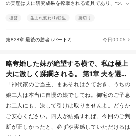
短編傑作
の実態は夫に研究成果を搾取される道具であり、ついに
は転落死を遂げてしまう。

復讐
生まれ変わり/転生
裏切り
一方、長男・神代真彦に嫁いだ義妹の佐倉詩織も、夫に
想い人と駆け落ちされて孤独な日々を送り、身を滅ぼし
た末に母子ともに命を落とした。

第828章 最後の勝者 (パート2)
今日00:05
やがて姉妹は揃って人生をやり直す。佐倉詩織は前世で
の澄音の栄光を再現しようと、先回りして神代蓮也に嫁
略奪婚した妹が絶望する横で、私は極上
ぐ。だがそれは、前世と同じ支配の罠に自ら足を踏み入
夫に激しく蹂躙される。 第1章 夫を選
れ、澄音の身代わりとなって苦難を受ける道だとは知る
由もなかった。

ぶ、その日へ
「神代家のご当主、まあそれはさておき、うちの
他方、佐倉澄音と神代真彦の契約結婚は、本来は互いの
娘二人は本当に自慢の娘でしてね。御宅のご子息
利益を目的としたものだった。しかし危機が迫った時、
お二人にも、決して引けは取りませんよ。どうか
彼は「私の妻に、他人が口出しすることは許さない」と
彼女を庇護する。

ご安心ください。四人が結婚すれば、今回のご判
断が正しかったと、必ずや実感していただけるは
姉妹の嫁ぎ先が入れ替わったこの死に戻りの運命のなか
で、前世の宿命の網を打ち破り、悲劇を逆転させる新た