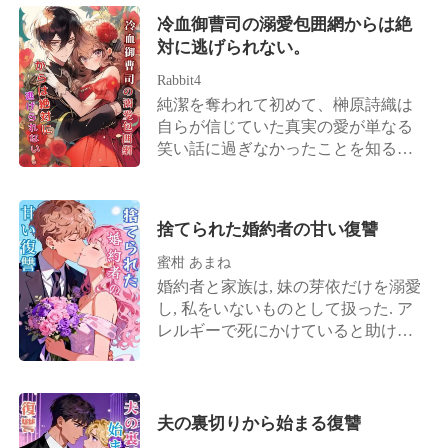
ったのである。 結婚式の会場で過去
の犬になるというのなら別ですが」
選んだのだ。彼女は決意した。かつ
冷血御曹司の溺愛包囲網からは絶
へと回帰した藤原結衣は、自らウェ
ての理性的で、美貌と才気を兼ね備
対に逃げられない。
ディング写真を叩き割り、彼女に一
えた「森川医薬」の継承者に戻るこ
生の苦痛をもたらすはずだった結婚
とを。 その後。 元夫である黒田玄也
Rabbit4
を破棄する。 しかし、彼女が高橋悠
は、一族郎党を引き連れて復縁を懇
純潔を奪われて初めて、榊原詩織は
真を切り捨てると、彼はまるで犬の
願しに跪くこととなる。 しかし、森
自らが信じていた真実の愛が単なる
ように藤原結衣に付きまとい、跪い
川清緒の背後は規格外だった。実父
笑い話に過ぎなかったことを知る。
て許しを乞うようになった。 藤原結
は財界の覇者、実母は森川家二十三
彼女の婚約者と妹はとうの昔に関係
衣はそんな彼を冷ややかな目で見つ
代目の最高峰の医師、兄は表と裏の
を持っており、あろうことか結託し
め、背を向けてある強大で冷酷な男
世界に顔が利き妹を溺愛する腹黒社
て彼女の財産を狙っていたのだ。 詩
の腕の中へと飛び込んだ。 その男は
捨てられた婚約者の甘い復讐
長、そして弟は芸能界のドン。 そう
織はすぐさま悪魔のような男と婚姻
彼女の腰を抱き寄せ、高橋悠真を見
そう……もう一人。「芸能界で真面
契約を結び、彼らに代償を支払わせ
蜜柑 あまね
下ろして言い放つ。「藤原結衣は
目にやらなければ実家の千億の遺産
ることを決意する。 長谷川彰人は、
婚約者と家族は, 妹の芽依だけを溺愛
今、俺の妻だ！」
を継がせる」と脅されており、プラ
残忍で気分屋であると噂される人
し, 私をいないものとして扱った. ア
イドが高く毒舌だが、誰よりも彼女
物。 誰もが詩織が彼のもとで何日生
レルギーで死にかけていると助けを
には甘い「宿敵」の存在も忘れては
き延びられるかを見物していたが、
求めても, 彼らは私を物置に閉じ込
ならない。
聞こえてくるのは二人が公然と愛情
め, こう言い放った. 「芽依が楽しん
を見せつけているという知らせばか
でいるんだ. お前のくだらないアレル
りだった。 悔しがる妹が「見知らぬ
ギーで場の空気を壊すな」 彼らにと
夫の裏切りから始まる復讐
男に抱かれた女なんて、彼にとって
って, 私の命は妹の誕生日パーティー