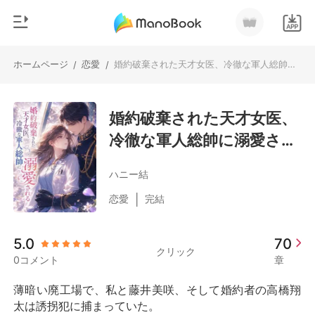
ホームページ
恋愛
婚約破棄された天才女医、冷徹な軍人総帥に溺愛される
/
/
0
ホームページ
チャージ
婚約破棄された天才女医、
ジャンル
冷徹な軍人総帥に溺愛され
都市
閲覧履歴
る
恋愛
ハニー結
ログアウトします
人狼
|
恋愛
完結
御曹司
検索
5.0
70
マフィア
クリック
0コメント
章
月ランキング
薄暗い廃工場で、私と藤井美咲、そして婚約者の高橋翔
太は誘拐犯に捕まっていた。
