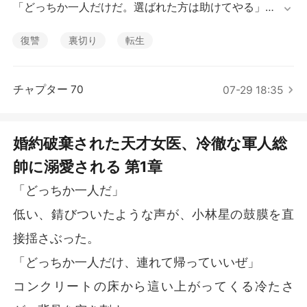
短編傑作
「どっちか一人だけだ。選ばれた方は助けてやる」

犯人が銃口を突きつけて迫ると、翔太は一秒も迷わずに
叫んだ。

復讐
裏切り
転生
「美咲を……美咲を助けてくれ！」

その言葉を聞いた瞬間、心臓が氷水に浸されたように冷
えていく。

チャプター 70
07-29 18:35
前世の私はこの期に及んで泣き叫んで懇願したが、彼は
私をあっさりと見捨てて逃げ出した。

残された私は犯人に嬲られ、最後は自宅マンションで焼
婚約破棄された天才女医、冷徹な軍人総
き殺されたのだ。

帥に溺愛される 第1章
裏切られた絶望と、皮膚が焼ける生々しい痛みが、時を
超えて蘇る。

「どっちか一人だ」
怯える私と美咲の間で視線を揺らす翔太の瞳には、救い
ようのない自己保身と卑劣さしかなかった。

低い、錆びついたような声が、小林星の鼓膜を直
なんて愚かだったのだろう。あんな男に愛を乞い、養父
接揺さぶった。
母の道具として生きていたなんて。

再び三年前のあの日に戻ってきた私は、もう涙を流さな
「どっちか一人だけ、連れて帰っていいぜ」
かった。

コンクリートの床から這い上がってくる冷たさ
「美咲さんを連れて行ってあげて」

驚く翔太を冷たく突き放し、私は隠し持ったガラスの破