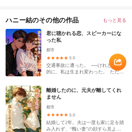
ハニー結のその他の作品
もっと見る
君に聴かれる恋、スピーカーにな
った私
都市
5.0
交通事故に遭った。 ──けれど奇跡
的に、私は生まれ変わった。 ただ
し、生まれ変わった先は……なんと
スピーカーだった。 私は悲しみのあ
離婚したのに、元夫が離してくれ
まり、昼も夜も鬼のように泣き叫ん
ません
だ。 最後は一か月間泣き叫び、よう
やく現実を受け入れた。 スピーカー
都市
としての人生を始めた。 欲望も感情
5.0
もある“普通の”スピーカーとして、
結婚して2年。夫は一度も家に足を踏
私は毎晩声を響かせていた。 けれ
み入れず、“醜い妻”の顔すら見よう
ど……この家の主人は耳が聞こえな