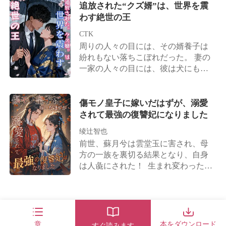
世界に顔が利き妹を溺愛する腹黒社
て彼女の財産を狙っていたのだ。 詩
追放された“クズ婿”は、世界を震
の腕の中へと飛び込んだ。 その男は
長、そして弟は芸能界のドン。 そう
織はすぐさま悪魔のような男と婚姻
わす絶世の王
彼女の腰を抱き寄せ、高橋悠真を見
そう……もう一人。「芸能界で真面
契約を結び、彼らに代償を支払わせ
下ろして言い放つ。「藤原結衣は
目にやらなければ実家の千億の遺産
CTK
ることを決意する。 長谷川彰人は、
今、俺の妻だ！」
を継がせる」と脅されており、プラ
周りの人々の目には、その婿養子は
残忍で気分屋であると噂される人
イドが高く毒舌だが、誰よりも彼女
紛れもない落ちこぼれだった。 妻の
物。 誰もが詩織が彼のもとで何日生
には甘い「宿敵」の存在も忘れては
一家の人々の目には、彼は犬にも劣
き延びられるかを見物していたが、
ならない。
る存在だった。 ある卑劣な陰謀によ
聞こえてくるのは二人が公然と愛情
り、彼は屈辱のうちに妻の家を追放
を見せつけているという知らせばか
された。 誰も知らなかった。世界を
傷モノ皇子に嫁いだはずが、溺愛
りだった。 悔しがる妹が「見知らぬ
震撼させる絶世の王者が、こうして
されて最強の復讐妃になりました
男に抱かれた女なんて、彼にとって
誕生したことを……。
はただの遊びよ！」と吐き捨てれ
绫辻智也
ば、 彰人は愛妻を抱き寄せ、「奇遇
前世、蘇月兮は雲堂玉に害され、母
だな、その見知らぬ男とは私のこと
方の一族を裏切る結果となり、自身
だ」と返す。 焦った元婚約者が「あ
は人彘にされた！ 生まれ変わった今
いつはまもなく一族から追い出され
世、彼女はクズ男と猫かぶり女を打
る役立たずだ。あんな男に嫁ぐくら
ちのめし、クズ親父と卑しい女を踏
いなら、戻ってきて俺の愛人にな
みつけ、母親と母方の一族を守り抜
れ！」と怒鳴り散らせば、 彰人は希
く！ クズ男が近づいてきたら？ 彼
少なダイヤモンドの指輪を競り落と
女は計略に計略を重ね、彼の悪評を
章
本をダウンロード
すぐ読みます
して詩織の玩具代わりに与え、「私