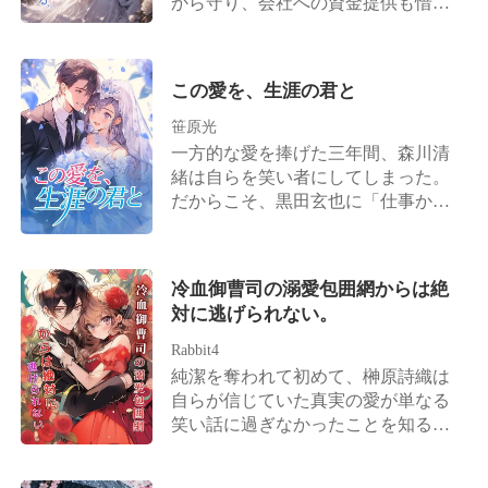
から守り、会社への資金提供も惜し
発させる。 時水恋は去り、二度と振
まなかった。 しかし、高橋悠真が藤
り返らなかった。 だが、陸名悠弥は
原結衣を全く愛していないことは誰
――狂ってしまった。 ――後に、噂
もが知っていた。彼が心から想って
この愛を、生涯の君と
が流れた。かつて傲岸不遜を極めた
いたのは初恋の相手である星野美月
あの陸名家の御曹司が、血走った目
であり、結婚式の当日でさえ、彼は
笹原光
でマイバッハを飛ばし、狂ったよう
藤原結衣を見捨てて星野美月のもと
一方的な愛を捧げた三年間、森川清
に彼女を追い続けた、と。ただ、憐
へと向かった。 高橋悠真は藤原結衣
緒は自らを笑い者にしてしまった。
れみの一瞥を乞うためだけに……。
に触れようともせず、ただ会社を発
だからこそ、黒田玄也に「仕事か離
展させるための道具として扱い、最
婚か」という二者択一を迫られた
後には残酷にも彼女の腎臓を奪い取
際、森川清緒は迷うことなく離婚を
ったのである。 結婚式の会場で過去
選んだのだ。彼女は決意した。かつ
冷血御曹司の溺愛包囲網からは絶
へと回帰した藤原結衣は、自らウェ
ての理性的で、美貌と才気を兼ね備
対に逃げられない。
ディング写真を叩き割り、彼女に一
えた「森川医薬」の継承者に戻るこ
生の苦痛をもたらすはずだった結婚
とを。 その後。 元夫である黒田玄也
Rabbit4
を破棄する。 しかし、彼女が高橋悠
は、一族郎党を引き連れて復縁を懇
純潔を奪われて初めて、榊原詩織は
真を切り捨てると、彼はまるで犬の
願しに跪くこととなる。 しかし、森
自らが信じていた真実の愛が単なる
ように藤原結衣に付きまとい、跪い
川清緒の背後は規格外だった。実父
笑い話に過ぎなかったことを知る。
て許しを乞うようになった。 藤原結
は財界の覇者、実母は森川家二十三
彼女の婚約者と妹はとうの昔に関係
衣はそんな彼を冷ややかな目で見つ
代目の最高峰の医師、兄は表と裏の
を持っており、あろうことか結託し
め、背を向けてある強大で冷酷な男