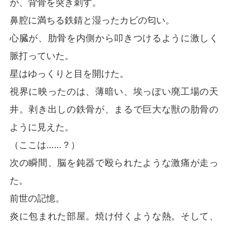
が、背骨を突き刺す。
片を強く握りしめた。

鼻腔に満ちる鉄錆と湿ったカビの匂い。
今度こそ、誰の道具にもならない。自分の力で運命を切
り開いてやる。
心臓が、肋骨を内側から叩きつけるように激しく
脈打っていた。
星はゆっくりと目を開けた。
視界に映ったのは、薄暗い、埃っぽい廃工場の天
井。剥き出しの鉄骨が、まるで巨大な獣の肋骨の
ように見えた。
（ここは……？）
次の瞬間、脳を鈍器で殴られたような激痛が走っ
た。
前世の記憶。
炎に包まれた部屋。焼け付くような熱。そして、