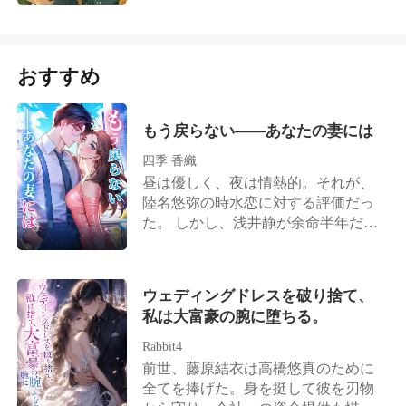
としなかった。そのくせ、外では毎
いのだと思っていたのに、実はただ
日のように芸能人たちと浮き名を流
の演技だったのだ。 そしてある日、
していた。 彼女は、もううんざりだ
彼は私に──告白した。 ヤバイ？ エ
った。だからこそ、彼を解放するこ
おすすめ
グイ？ 世界は、ついに狂ってしまっ
とにした。――ここからは、お互い
た。
別々の道を行きましょう、と。 とこ
ろが離婚を切り出したその後…… 彼
もう戻らない――あなたの妻には
は、会社のデザイナーに妙に目を引
四季 香織
かれるようになる。 少しずつ、彼女
昼は優しく、夜は情熱的。それが、
の“仮面”を剥がしていく彼。そして
陸名悠弥の時水恋に対する評価だっ
ついに、本当の姿を知ったその日
た。 しかし、浅井静が余命半年だと
―― 彼は、後悔することになる。
告げると、陸名悠弥は時水恋にため
らいもなく離婚を切り出す。 「彼女
を安心させるためだ。半年後にまた
ウェディングドレスを破り捨て、
復縁すればいい」 彼は時水恋がずっ
私は大富豪の腕に堕ちる。
とその場で待っていると信じていた
が、彼女はもう目が覚めていた。 涙
Rabbit4
は枯れ果て、時水恋の心も死んだ。
前世、藤原結衣は高橋悠真のために
こうして偽りの離婚は、本当の別れ
全てを捧げた。身を挺して彼を刃物
となった。 子を堕ろし、人生を再出