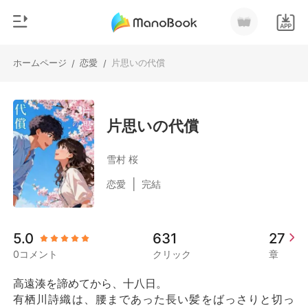
ホームページ
恋愛
片思いの代償
/
/
0
ホームページ
チャージ
ジャンル
片思いの代償
都市
閲覧履歴
雪村 桜
恋愛
|
恋愛
完結
ログアウトします
人狼
御曹司
検索
5.0
631
27
マフィア
0コメント
クリック
章
月ランキング
高遠湊を諦めてから、十八日。

有栖川詩織は、腰まであった長い髪をばっさりと切っ