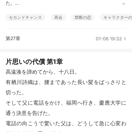
短編傑作
た。

そして父に電話をかけ、福岡へ行き、慶應大学に通う決
意を告げた。

セカンドチャンス
再会
禁断の恋
キャラクター
電話の向こうで驚いた父は、どうして急に心変わりした
んだと尋ねてきた。

第27章
01-06 19:32
お前はいつも、湊くんと一緒にいたいと言って、横浜を
離れようとしなかったじゃないか、と。

詩織は無理に笑ってみせた。

片思いの代償 第1章
胸が張り裂けるような、残酷な真実を打ち明ける。

湊が、結婚するのだと。

高遠湊を諦めてから、十八日。
だからもう、血の繋がらない妹である自分が、彼にまと
有栖川詩織は、腰まであった長い髪をばっさりと
わりついていてはいけないのだと。

切った。
その夜、詩織は湊に大学の合格通知を見せようとした。

そして父に電話をかけ、福岡へ行き、慶應大学に
けれど、彼の婚約者である白石英梨からの弾むような電
話がそれを遮った。

通う決意を告げた。
英梨に愛を囁く湊の優しい声が、詩織の心を締め付け
電話の向こうで驚いた父は、どうして急に心変わ
た。

かつて、その優しさは自分だけのものだったのに。
