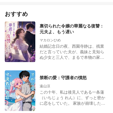
引っぱり、もう一度体を重ねた。 私
画面越しの彼の目は、私に服従を求
き詰まりだ。 窮地に追い込まれて戦
が我に返ったとき、彼はもういなか
めていた。 「樹里さんに謝れ。今す
うしか、己を救う道はない!
おすすめ
った。 息を整えていると、彼が一番
ぐ」 私は一歩前に進み、火傷を負っ
大切にしている腕時計を忘れていっ
た手をカメラに見せつけ、私自身の
たことに気づいた。 慌てて腕時計を
「電話」をかけた。 「お父様」 私の
裏切られた令嬢の華麗なる復讐：
届けに戻ろうとした、その時。個室
声は、危険なほど静かだった。 「パ
元夫よ、もう遅い
の中から聞こえてきたのは、私とウ
ートナーシップを解消する時が来た
マカロンひめ
ォークリーが愛を交わす声だった。
ようです」
結婚記念日の夜、西園寺静は、残業
だと言っていた夫が、義妹と見知ら
ぬ少女と三人で、まるで本物の家族
のように笑い合っているのを目撃し
た。 ショックのあまり街を彷徨い交
通事故に遭った彼女は、目を覚まし
禁断の愛：守護者の憤怒
た病室で、夫が友人に放った恐ろし
い本音を聞いてしまう。 「あいつの
遠山涼
気取った顔を見てるだけで反吐が出
この十年、私は後見人である一条蓮
る。西園寺の核心技術を手に入れた
（いちじょう れん）に、ずっと密か
ら、あんな女、さっさと捨ててや
に恋をしていた。 家族が崩壊した
る」 退院して家に戻ると、そこはす
後、私を引き取り、育ててくれた
でに義妹たちに乗っ取られていた。