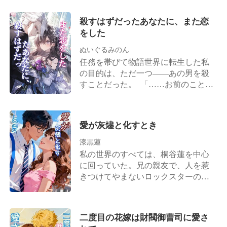
彼。 彼こそが、私の世界のすべてだ
母の形見のネックレスを弄ぶ少女か
った。 十八歳の誕生日。 私はありっ
殺すはずだったあなたに、また恋
らそれを取り返そうとした静は、逆
たけの勇気を振り絞って、彼に愛を
をした
上した夫から思い切り頬をビンタさ
告白した。 けれど、返ってきたの
れる。 さらに実の父さえも、夫の巧
は、見たこともないほどの彼の激昂
ぬいぐるみのん
妙な嘘を信じ込み、実の娘である静
だった。 彼は私の誕生日ケーキを床
任務を帯びて物語世界に転生した私
を会社から追い出そうとした。 四年
に叩きつけ、こう怒鳴りつけたの
の目的は、ただ一つ――あの男を殺
間の献身は、ただ資産と技術を奪う
だ。 「正気か？ 俺は君の後見人なん
すことだった。 「……お前のこと
ための踏み台に過ぎなかったのだ。
だぞ！」 そして、私が一年かけて描
が、好きだ。」 夜空を埋め尽くすよ
全ての屈辱と悲しみが、氷のように
いた告白の絵を、無慈悲にも引き裂
うに花火が咲き乱れ、私は膝をつい
冷たい理性に変わっていく。 「良い
いた。 そのわずか数日後、彼は婚約
て告白する彼を見下ろした。袖に隠
ショーだったわ、でも、本当のショ
愛が灰燼と化すとき
者の詩織（しおり）さんを家に連れ
した短刀が、思わず震え、引っ込
ーは、これからよ」 静は父に一億円
てきた。 「大人になるまで待ってい
む。 「俺と夫婦になってくれ。これ
漆黒蓮
を要求して自ら取締役の座を退く
る」と約束してくれた人も、「君は
から先、一生を共に歩もう。」
私の世界のすべては、桐谷蓮を中心
と、長年秘密裏に準備してきた天才
俺の一番星だ」と言ってくれた人
「……うん。」 脳内では警告音が何
に回っていた。兄の親友で、人を惹
研究者としての真の力を解放し、奴
も、もうどこにもいなかった。 十年
度も鳴り響いていた。それでも私
きつけてやまないロックスターの彼
らの会社を内部から完全に破壊する
間の絶望的で燃えるような恋心は、
は、迷いなく頷いた。 だが――現実
に。 十六歳の頃から、私は蓮に憧れ
復讐プロジェクトを起動させた。
私自身を焼き尽くすだけで終わっ
は、あまりにも残酷だった。 「三年
ていた。そして十八歳の時、彼の何
た。 私を守ってくれるはずだった人
経っても子ができぬとは、正室とし
気ない一言に、藁にもすがる思いで
は、誰よりも私を傷つける人になっ
二度目の花嫁は財閥御曹司に愛さ
ての責を果たしていない。そろそろ
しがみついた。「お前が二十二にな
てしまった。 手の中にある慶應大学