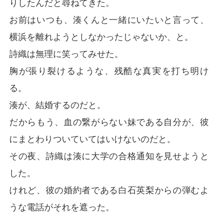
りしたんだと尋ねてきた。
彼が自分を守ってくれたこと、日記やラブレターに想い
お前はいつも、湊くんと一緒にいたいと言って、
のすべてをぶつけたこと、そして、それを読んだ彼が激
昂し、「俺はお前の兄だぞ！」と叫びながら手紙をビリ
横浜を離れようとしなかったじゃないか、と。
ビリに破り捨てた日のことを、詩織は思い出していた。

詩織は無理に笑ってみせた。
彼は嵐のように家を飛び出し、詩織は一人、粉々になっ
胸が張り裂けるような、残酷な真実を打ち明け
た手紙の破片を painstakingにテープで貼り合わせた。

る。
それでも、彼女の恋心は消えなかった。

彼が英梨を家に連れてきて、「義姉さん、と呼べ」と命
湊が、結婚するのだと。
じたときでさえ。

だからもう、血の繋がらない妹である自分が、彼
でも、今はもうわかった。

にまとわりついていてはいけないのだと。
この燃え盛る想いは、自分で消さなければならない。

その夜、詩織は湊に大学の合格通知を見せようと
自分の心から、高遠湊という存在を、抉り出さなければ
ならないのだ。
した。
けれど、彼の婚約者である白石英梨からの弾むよ
うな電話がそれを遮った。