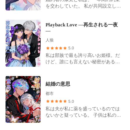
を交わしていた。 私が共同設立した
会社で、正体を隠して新人プログラ
マーとして働く。 その間に、CEOで
Playback Love ―再生される一夜
ある彼が私たちの帝国を築き上げ
―
る、と。 その約束は、彼が私の人生
をめちゃくちゃにした女に謝罪しろ
人狼
と命じた日に、終わりを告げた。 事
5.0
件が起きたのは、会社にとって最も
私は部族で最も誇り高いお姫様。だ
重要な投資家向けプレゼンの真っ最
けど、誰にも言えない秘密がある。
中だった。 康太はビデオ通話の向こ
私は姉のかつての伴侶を愛してしま
うから、彼の「特別なお客様」であ
い、彼とベッドを共にして無数の動
る樹里のために、私が公衆の面前で
画を撮った。 目の前でスマートフォ
恥をかくよう要求したのだ。 樹里に
結婚の意思
ンを構えるアルファを前に、私は居
熱いコーヒーをかけられて火傷を負
都市
心地悪く体を隠す。「ウォークリ
わされても、彼女が何のお咎めも受
ー、今日は撮影しなくてもいい？」
5.0
けなかった、まさにその後のことだ
彼は軽く笑うと、大きな手で私の腰
った。 彼は彼女を選んだ。 みんなの
私は夫が私に薬を盛っているのでは
を掴み、甘い声で囁いた。 「ベイビ
前で。 会社の理念よりも、社員の尊
ないかと疑っている。 子供は私の実
ー、この動画こそが俺たちの愛の証
厳よりも、そして婚約者である私よ
子ではなく、家の家政婦は私を監視
じゃないか」 そう言うと、彼は私を
りも、あの性悪な女を選んだのだ。
するためにいるのだ!これはまさに行