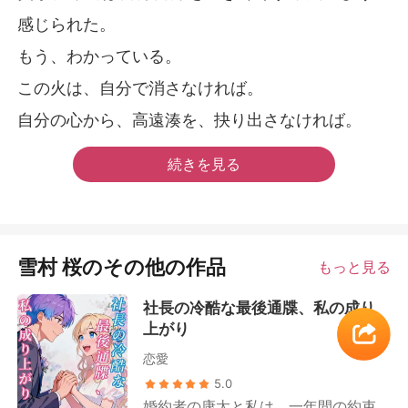
感じられた。
もう、わかっている。
この火は、自分で消さなければ。
自分の心から、高遠湊を、抉り出さなければ。
続きを見る
雪村 桜のその他の作品
もっと見る
社長の冷酷な最後通牒、私の成り
上がり
恋愛
5.0
婚約者の康太と私は、一年間の約束